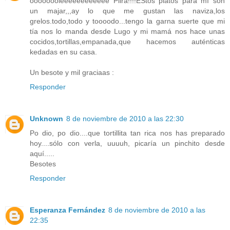
oooooooleeeeeeeeeeee Pilra!!!!EStos platos para mí son
un majar,,,ay lo que me gustan las naviza,los
grelos.todo,todo y toooodo...tengo la garna suerte que mi
tía nos lo manda desde Lugo y mi mamá nos hace unas
cocidos,tortillas,empanada,que hacemos auténticas
kedadas en su casa.
Un besote y mil graciaas :
Responder
Unknown
8 de noviembre de 2010 a las 22:30
Po dio, po dio....que tortillita tan rica nos has preparado
hoy....sólo con verla, uuuuh, picaría un pinchito desde
aquí.....
Besotes
Responder
Esperanza Fernández
8 de noviembre de 2010 a las
22:35