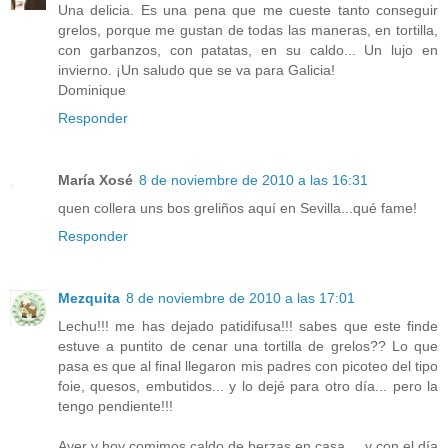
Una delicia. Es una pena que me cueste tanto conseguir
grelos, porque me gustan de todas las maneras, en tortilla,
con garbanzos, con patatas, en su caldo... Un lujo en
invierno. ¡Un saludo que se va para Galicia!
Dominique
Responder
María Xosé
8 de noviembre de 2010 a las 16:31
quen collera uns bos greliños aquí en Sevilla...qué fame!
Responder
Mezquita
8 de noviembre de 2010 a las 17:01
Lechu!!! me has dejado patidifusa!!! sabes que este finde
estuve a puntito de cenar una tortilla de grelos?? Lo que
pasa es que al final llegaron mis padres con picoteo del tipo
foie, quesos, embutidos... y lo dejé para otro día... pero la
tengo pendiente!!!
Ayer y hoy comimos caldo de berzas en casa.... y con el día