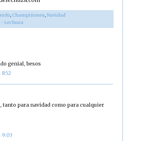
erdo
,
Champiñones
,
Navidad
r - Lechuza
ado genial, besos
 8:52
, tanto para navidad como para cualquier
s 9:03