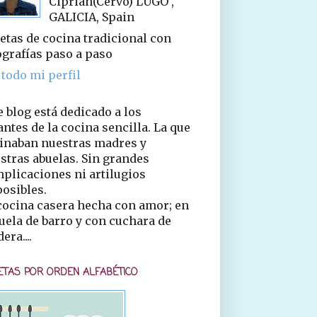
Ciprián(Cervo) LUGO ,
GALICIA, Spain
etas de cocina tradicional con
ografías paso a paso
 todo mi perfil
e blog está dedicado a los
ntes de la cocina sencilla. La que
inaban nuestras madres y
stras abuelas. Sin grandes
plicaciones ni artilugios
osibles.
cocina casera hecha con amor; en
uela de barro y con cuchara de
era....
ETAS POR ORDEN ALFABÉTICO