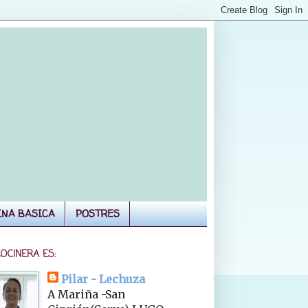
INA BASICA
POSTRES
COCINERA ES:
Pilar - Lechuza
A Mariña -San