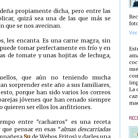
ideña propiamente dicha, pero entre las
Rec
licar, quizá sea una de las que más se
fot
ín que se nos avecinan.
Ver
os, les encanta. Es una carne magra, sin
e puede tomar perfectamente en frío y en
Est
as de tomate y unas hojitas de lechuga,
ama
coc
nue
com
quellos, que aún no teniendo mucha
imp
ran sorprender este año a sus familiares,
La 
esto, porque han sido varios los correos
caz
 parejas jóvenes que han cenado siempre
mad
o quieren ser ellos los anfitriones.
REC
empo entre "cacharros" es una receta
 que pensar en esas "
almas descarriadas
ompañera
Su
de Webos Fritos) y darles una