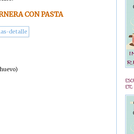
ERNERA CON PASTA
 huevo)
ESC
ETC: