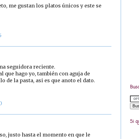
to, me gustan los platos únicos y este se
5
una seguidora reciente.
 al que hago yo, también con aguja de
o de la pasta, asi es que anoto el dato.
Busc
0
Si q
iso, justo hasta el momento en que le