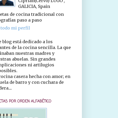
Ciprián(Cervo) LUGO ,
GALICIA, Spain
etas de cocina tradicional con
ografías paso a paso
 todo mi perfil
e blog está dedicado a los
ntes de la cocina sencilla. La que
inaban nuestras madres y
stras abuelas. Sin grandes
plicaciones ni artilugios
osibles.
cocina casera hecha con amor; en
uela de barro y con cuchara de
era....
ETAS POR ORDEN ALFABÉTICO