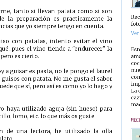
rne, tanto si llevan patata como si son
Rec
e la preparación es practicamente la
fot
ncias que yo siempre tengo en cuenta.
Ver
so con patatas, intento evitar el vino
ué...pues el vino tiende a "endurecer" la
Est
pero es cierto.
ama
coc
nue
y a guisar es pasta, no le pongo el laurel
com
guisos con patata. No me gusta el sabor
imp
uede que sí, pero así es como yo lo hago y
La 
caz
mad
 haya utilizado aguja (sin hueso) para
illo, lomo, etc. lo que más os guste.
REC
n de una lectora, he utilizado la olla
plato.