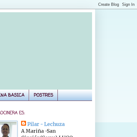
INA BASICA
POSTRES
COCINERA ES:
Pilar - Lechuza
A Mariña -San