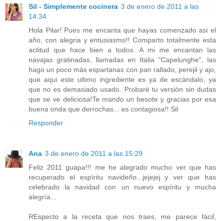
Sil - Simplemente cocinera
3 de enero de 2011 a las
14:34
Hola Pilar! Pues me encanta que hayas comenzado asi el
año, con alegria y entusiasmo!! Comparto totalmente esta
actitud que hace bien a todos. A mi me encantan las
navajas gratinadas, llamadas en Italia "Capelunghe", las
hago un poco màs espartanas con pan rallado, perejil y ajo,
que aqui este ultimo ingrediente es ya de escàndalo, ya
que no es demasiado usado. Probarè tu versiòn sin dudas
que se ve deliciosa!Te mando un besote y gracias por esa
buena onda que derrochas... es contagiosa!! Sil
Responder
Ana
3 de enero de 2011 a las 15:29
Feliz 2011 guapa!!! me he alegrado mucho ver que has
recuperado el espíritu navideño...jejejej y ver que has
celebrado la navidad con un nuevo espíritu y mucha
alegría...
REspecto a la receta que nos traes, me parece fácil,