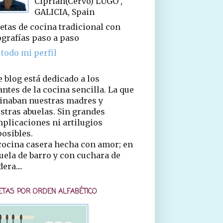
Ciprián(Cervo) LUGO ,
GALICIA, Spain
etas de cocina tradicional con
ografías paso a paso
 todo mi perfil
e blog está dedicado a los
ntes de la cocina sencilla. La que
inaban nuestras madres y
stras abuelas. Sin grandes
plicaciones ni artilugios
osibles.
cocina casera hecha con amor; en
uela de barro y con cuchara de
era....
ETAS POR ORDEN ALFABÉTICO