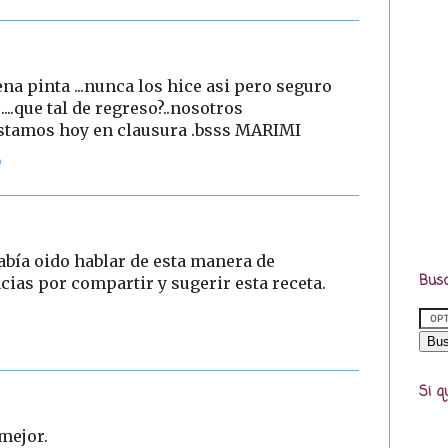
ena pinta ...nunca los hice asi pero seguro
....que tal de regreso?..nosotros
estamos hoy en clausura .bsss MARIMI
6
había oido hablar de esta manera de
Busc
cias por compartir y sugerir esta receta.
Si q
 mejor.