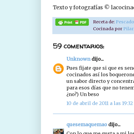
Texto y fotografías © lacocin
Receta de:
Pescad
Cocinada por
Pila
59 comentarios:
Unknown
dijo...
Pues fijate que si que es sen
cocinados así los boquerone
un sabor directo y concentr
para esos días que no tene
¿no?) Un beso
10 de abril de 2011 a las 19:32
quesemaquemao
dijo...
Con lo que me gusta a mi lo