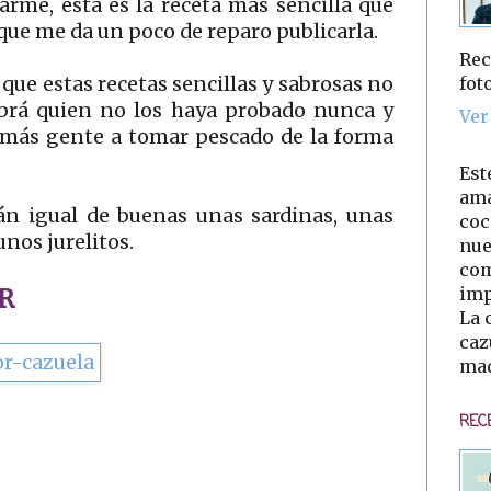
arme, esta es la receta más sencilla que
, que me da un poco de reparo publicarla.
Rec
fot
 que estas recetas sencillas y sabrosas no
abrá quien no los haya probado nunca y
Ver
 más gente a tomar pescado de la forma
Est
ama
án igual de buenas unas sardinas, unas
coc
nos jurelitos.
nue
com
imp
R
La 
caz
mad
REC