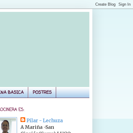
INA BASICA
POSTRES
COCINERA ES:
Pilar - Lechuza
A Mariña -San