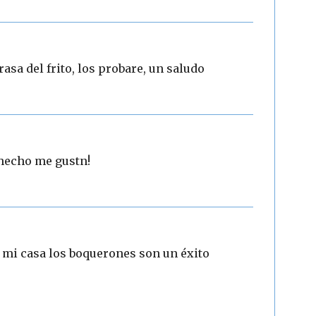
asa del frito, los probare, un saludo
 hecho me gustn!
n mi casa los boquerones son un éxito
3