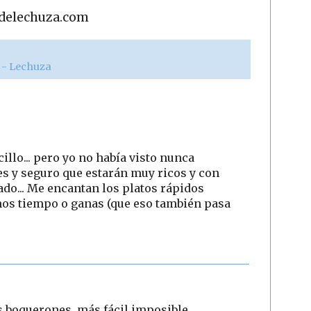
adelechuza.com
o
r - Lechuza
cillo... pero yo no había visto nunca
s y seguro que estarán muy ricos y con
ado... Me encantan los platos rápidos
mos tiempo o ganas (que eso también pasa
s boquerones, más fácil imposible.