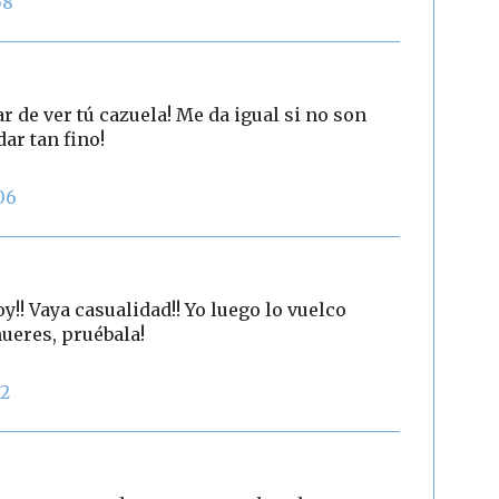
58
ar de ver tú cazuela! Me da igual si no son
dar tan fino!
06
y!! Vaya casualidad!! Yo luego lo vuelco
mueres, pruébala!
12