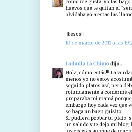
como me gusta, yo las hago 
huevos que te quitan el "sent
olvidaba yo a estas las llam
¡¡besos¡¡
10 de marzo de 2011 a las 19:
Ludmila La Chimo
dijo...
Hola, cómo estás!!! La verda
menos yo no estoy acostumb
seguido platos así, pero de
rotundamente a comerme el 
preparaba mi mamá porque d
embargo hoy cada vez que va 
se haga un buen guisito.
Si pudiera probar tu plato,
un saludo y te dejo mi blog
tus recetas aunque de much