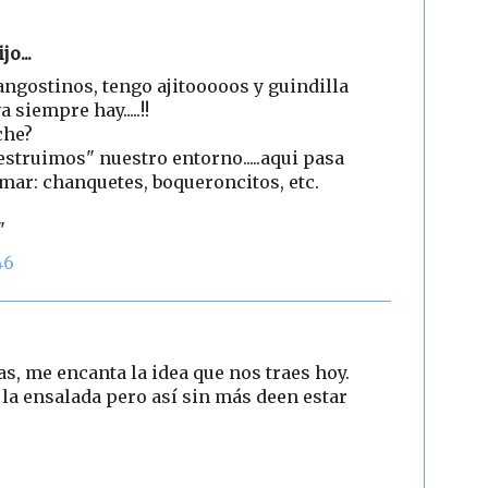
jo...
angostinos, tengo ajitooooos y guindilla
a siempre hay.....!!
che?
estruimos" nuestro entorno.....aqui pasa
 mar: chanquetes, boqueroncitos, etc.
"
46
as, me encanta la idea que nos traes hoy.
 la ensalada pero así sin más deen estar