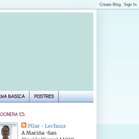
INA BASICA
POSTRES
COCINERA ES:
Pilar - Lechuza
A Mariña -San