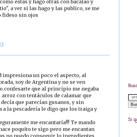
como estas y hago otras con bacalao y
io", a ver si las hago y las publico, se me
o fideso sin ojos
22
d impresiona un poco el aspecto, al
rada, soy de Argentina y no se ven
Busc
bo confesarte que al principio me negaba
arroz con tentáculos de calamar que
ecía que parecían gusanos, y sin
a la pescadería le digo que los traiga y
Si q
 seguramente me encantaría!!! Te mando
, hace poquito te sigo pero me encantan
as no puedo conseguir lo ingredientes.