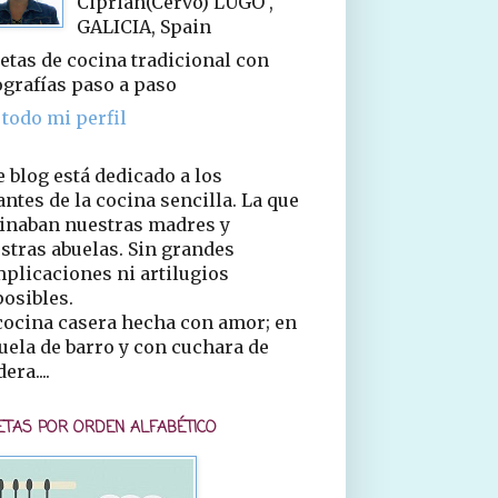
Ciprián(Cervo) LUGO ,
GALICIA, Spain
etas de cocina tradicional con
ografías paso a paso
 todo mi perfil
e blog está dedicado a los
ntes de la cocina sencilla. La que
inaban nuestras madres y
stras abuelas. Sin grandes
plicaciones ni artilugios
osibles.
cocina casera hecha con amor; en
uela de barro y con cuchara de
era....
ETAS POR ORDEN ALFABÉTICO