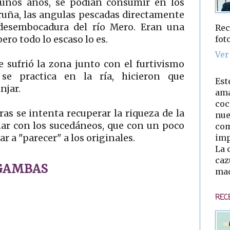
unos años, se podían consumir en los
ruña, las angulas pescadas directamente
esembocadura del río Mero. Eran una
Rec
fot
pero todo lo escaso lo es.
Ver
 sufrió la zona junto con el furtivismo
se practica en la ría, hicieron que
Est
njar.
ama
coc
s se intenta recuperar la riqueza de la
nue
ar con los sucedáneos, que con un poco
com
imp
r a "parecer" a los originales.
La 
caz
 GAMBAS
mad
REC