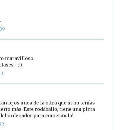
.
:09
to maravilloso.
ases... ;-)
13
an lejos unoa de la ottra que si no tenías
erto más. Este rodaballo, tiene una pinta
a del ordenador para comermelo!
22