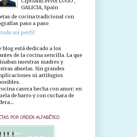
Ciprián(Cervo) LUGO ,
GALICIA, Spain
etas de cocina tradicional con
ografías paso a paso
 todo mi perfil
e blog está dedicado a los
ntes de la cocina sencilla. La que
inaban nuestras madres y
stras abuelas. Sin grandes
plicaciones ni artilugios
osibles.
cocina casera hecha con amor; en
uela de barro y con cuchara de
era....
ETAS POR ORDEN ALFABÉTICO