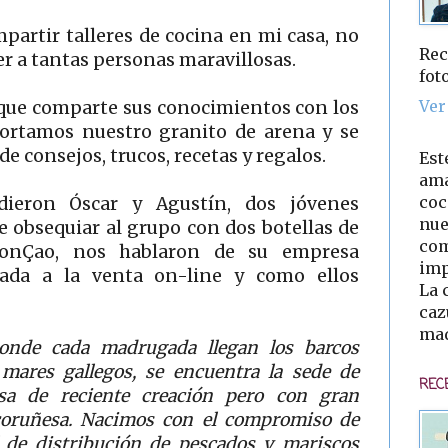
partir talleres de cocina en mi casa, no
Rec
r a tantas personas maravillosas.
fot
Ver
a que comparte sus conocimientos con los
portamos nuestro granito de arena y se
e consejos, trucos, recetas y regalos.
Est
ama
coc
dieron Óscar y Agustín, dos jóvenes
nue
obsequiar al grupo con dos botellas de
com
MonÇao, nos hablaron de su empresa
imp
ada a la venta on-line y como ellos
La 
caz
mad
onde cada madrugada llegan los barcos
mares gallegos, se encuentra la sede de
REC
 de reciente creación pero con gran
a coruñesa. Nacimos con el compromiso de
l de distribución de pescados y mariscos