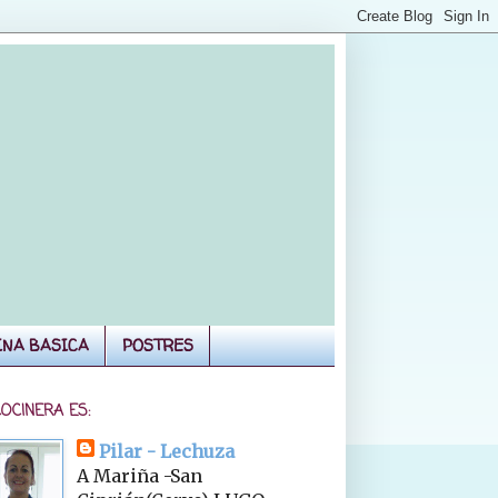
INA BASICA
POSTRES
COCINERA ES:
Pilar - Lechuza
A Mariña -San