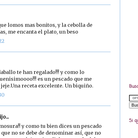
 que lomos mas bonitos, y la cebolla de
s, me encanta el plato, un beso
22
daballo te han regalado!!! y como lo
buenisimoooo!!! es un pescado que me
 jeje.Una receta excelente. Un biquiño.
Busc
30
jo...
Si q
mosura!! y como tu bien dices un pescado
 que no se debe de denominar así, que no