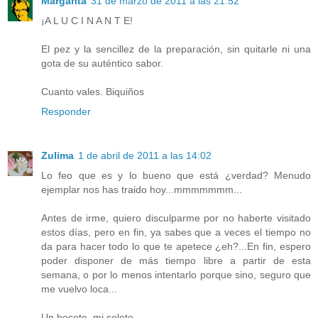
Margarita
31 de marzo de 2011 a las 21:52
¡A L U C I N A N T E!
El pez y la sencillez de la preparación, sin quitarle ni una
gota de su auténtico sabor.
Cuanto vales. Biquiños
Responder
Zulima
1 de abril de 2011 a las 14:02
Lo feo que es y lo bueno que está ¿verdad? Menudo
ejemplar nos has traido hoy...mmmmmmm...
Antes de irme, quiero disculparme por no haberte visitado
estos días, pero en fin, ya sabes que a veces el tiempo no
da para hacer todo lo que te apetece ¿eh?...En fin, espero
poder disponer de más tiempo libre a partir de esta
semana, o por lo menos intentarlo porque sino, seguro que
me vuelvo loca...
Un besote, mi solete.