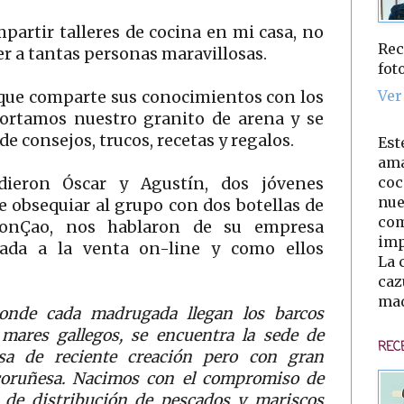
partir talleres de cocina en mi casa, no
Rec
r a tantas personas maravillosas.
fot
Ver
a que comparte sus conocimientos con los
portamos nuestro granito de arena y se
e consejos, trucos, recetas y regalos.
Est
ama
coc
dieron Óscar y Agustín, dos jóvenes
nue
obsequiar al grupo con dos botellas de
com
MonÇao, nos hablaron de su empresa
imp
ada a la venta on-line y como ellos
La 
caz
mad
onde cada madrugada llegan los barcos
mares gallegos, se encuentra la sede de
REC
 de reciente creación pero con gran
a coruñesa. Nacimos con el compromiso de
l de distribución de pescados y mariscos