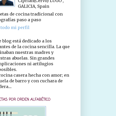
Ciprián(Cervo) LUGO ,
GALICIA, Spain
etas de cocina tradicional con
ografías paso a paso
 todo mi perfil
e blog está dedicado a los
ntes de la cocina sencilla. La que
inaban nuestras madres y
stras abuelas. Sin grandes
plicaciones ni artilugios
osibles.
cocina casera hecha con amor; en
uela de barro y con cuchara de
era....
ETAS POR ORDEN ALFABÉTICO