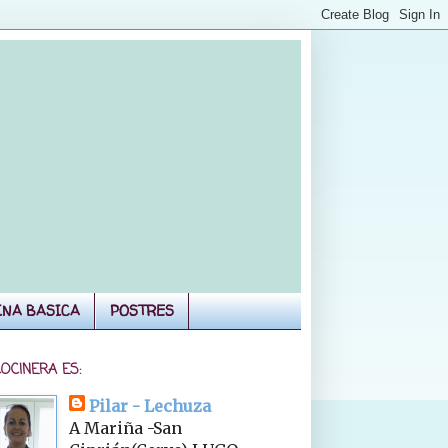
INA BASICA
POSTRES
COCINERA ES:
Pilar - Lechuza
A Mariña -San