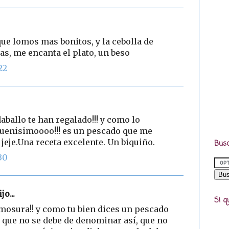
 que lomos mas bonitos, y la cebolla de
s, me encanta el plato, un beso
22
daballo te han regalado!!! y como lo
buenisimoooo!!! es un pescado que me
 jeje.Una receta excelente. Un biquiño.
Busc
30
jo...
Si q
mosura!! y como tu bien dices un pescado
 que no se debe de denominar así, que no