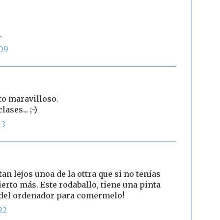
.
:09
to maravilloso.
ases... ;-)
13
an lejos unoa de la ottra que si no tenías
erto más. Este rodaballo, tiene una pinta
a del ordenador para comermelo!
22