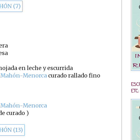
era
esa
ojada en leche y escurrida
 Mahón-Menorca
curado rallado fino
ESC
ETC:
 Mahón-Menorca
de curado )