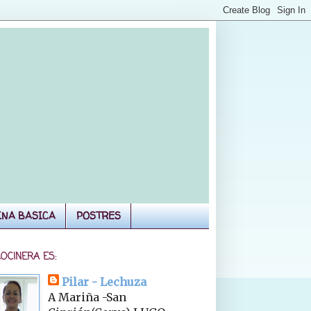
INA BASICA
POSTRES
COCINERA ES:
Pilar - Lechuza
A Mariña -San