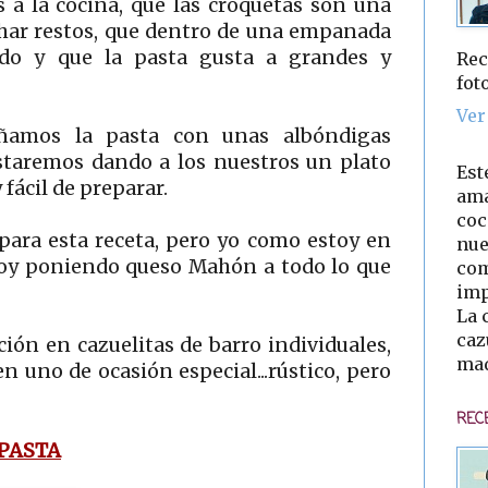
s a la cocina, que las croquetas son una
har restos, que dentro de una empanada
do y que la pasta gusta a grandes y
Rec
fot
Ver
ñamos la pasta con unas albóndigas
estaremos dando a los nuestros un plato
Est
fácil de preparar.
ama
coc
 para esta receta, pero yo como estoy en
nue
toy poniendo queso Mahón a todo lo que
com
imp
La 
caz
ión en cazuelitas de barro individuales,
mad
en uno de ocasión especial...rústico, pero
REC
PASTA