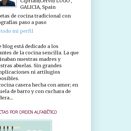
Ciprián(Cervo) LUGO ,
GALICIA, Spain
etas de cocina tradicional con
ografías paso a paso
 todo mi perfil
e blog está dedicado a los
ntes de la cocina sencilla. La que
inaban nuestras madres y
stras abuelas. Sin grandes
plicaciones ni artilugios
osibles.
cocina casera hecha con amor; en
uela de barro y con cuchara de
era....
ETAS POR ORDEN ALFABÉTICO