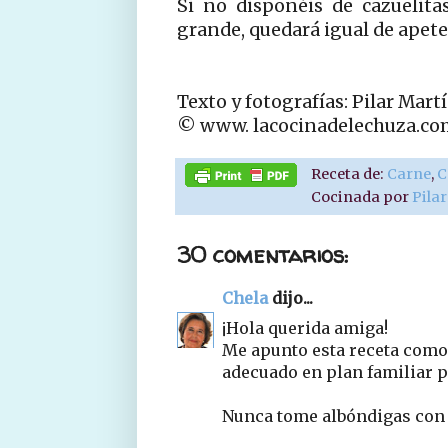
Si no disponéis de cazuelit
grande, quedará igual de apete
Texto y fotografías: Pilar Mart
© www. lacocinadelechuza.co
Receta de:
Carne
,
C
Cocinada por
Pila
30 comentarios:
Chela
dijo...
¡Hola querida amiga!
Me apunto esta receta como 
adecuado en plan familiar p
Nunca tome albóndigas con 