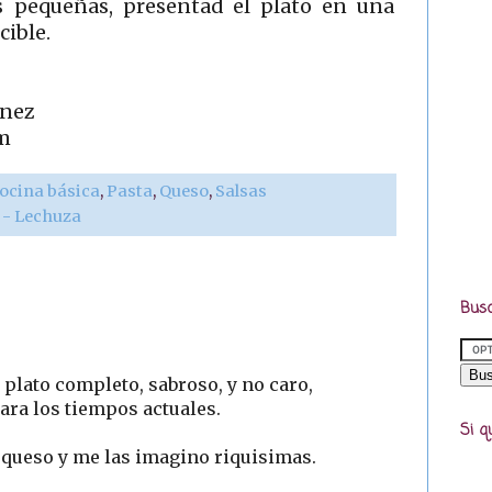
as pequeñas, presentad el plato en una
cible.
ínez
m
ocina básica
,
Pasta
,
Queso
,
Salsas
r - Lechuza
Busc
plato completo, sabroso, y no caro,
ara los tiempos actuales.
Si q
queso y me las imagino riquisimas.