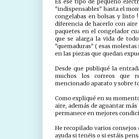
Es ese tipo de pequeño elect
"indispensables" hasta el mom
congelabas en bolsas y listo !
diferencia de hacerlo con aire
paquetes en el congelador cu
que se alarga la vida de tod
"quemaduras" ( esas molestas 
en las piezas que quedan expues
Desde que publiqué la entrad
muchos los correos que re
mencionado aparato y sobre to
Como expliqué en su momento,
aire, además de aguantar más t
permanece en mejores condici
He recopilado varios consejos 
ayuda si tenéis o si estáis pen