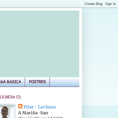
INA BASICA
POSTRES
COCINERA ES:
Pilar - Lechuza
A Mariña -San