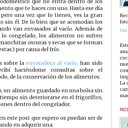
rodoméstico que no entra dentro de los
ento que te haces con uno. Hasta ese día
 pero una vez que lo tienes, ves la gran
Rec
fot
 o sin él. De lo bien que se acomodan los
ando van envasados al vacío. Además de
Ver
o lo congelado, los alimentos no sufren
manchitas oscuras y secas que se forman
Est
tas.) por causa del frío.
ama
coc
a sobre la
envasadora al vacío,
han sido
nue
cibí haciéndome consultas sobre el
com
imp
do, de la conservación de los alimentos.
La 
caz
 un alimento guardado en una bolsa sin
mad
iempo sin deteriorarse en el frigorífico,
ones dentro del congelador.
REC
en este post que espero os puedan ser de
sando en adquirir una.