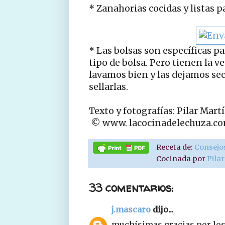
* Zanahorias cocidas y listas pa
* Las bolsas son específicas pa
tipo de bolsa. Pero tienen la v
lavamos bien y las dejamos seca
sellarlas.
Texto y fotografías: Pilar Mart
© www. lacocinadelechuza.c
Receta de:
Consejo
Cocinada por
Pila
33 comentarios:
j.mascaro
dijo...
muchísimas gracias por los