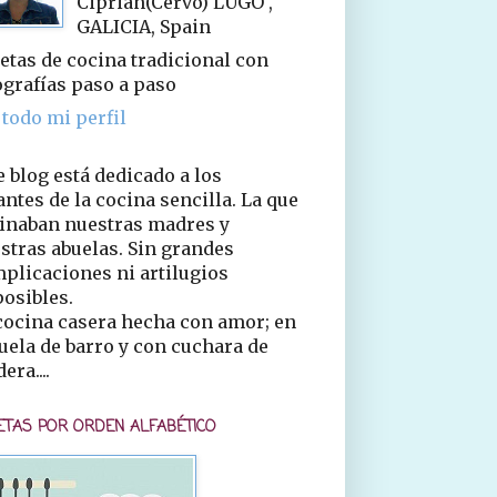
Ciprián(Cervo) LUGO ,
GALICIA, Spain
etas de cocina tradicional con
ografías paso a paso
 todo mi perfil
e blog está dedicado a los
ntes de la cocina sencilla. La que
inaban nuestras madres y
stras abuelas. Sin grandes
plicaciones ni artilugios
osibles.
cocina casera hecha con amor; en
uela de barro y con cuchara de
era....
ETAS POR ORDEN ALFABÉTICO