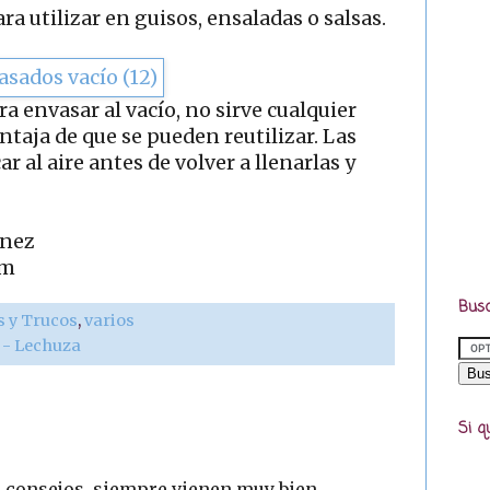
ra utilizar en guisos, ensaladas o salsas.
ra envasar al vacío, no sirve cualquier
entaja de que se pueden reutilizar. Las
r al aire antes de volver a llenarlas y
ínez
om
Busc
s y Trucos
,
varios
r - Lechuza
Si q
 consejos, siempre vienen muy bien