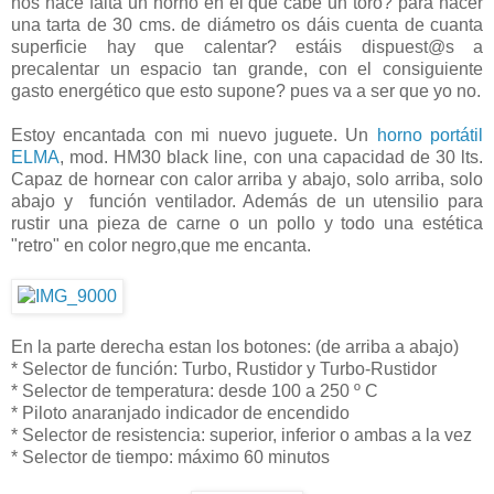
nos hace falta un horno en el que cabe un toro? para hacer
una tarta de 30 cms. de diámetro os dáis cuenta de cuanta
superficie hay que calentar? estáis dispuest@s a
precalentar un espacio tan grande, con el consiguiente
gasto energético que esto supone? pues va a ser que yo no.
Estoy encantada con mi nuevo juguete. Un
horno portátil
ELMA
, mod. HM30 black line, con una capacidad de 30 lts.
Capaz de hornear con calor arriba y abajo, solo arriba, solo
abajo y función ventilador. Además de un utensilio para
rustir una pieza de carne o un pollo y todo una estética
"retro" en color negro,que me encanta.
En la parte derecha estan los botones: (de arriba a abajo)
* Selector de función: Turbo, Rustidor y Turbo-Rustidor
* Selector de temperatura: desde 100 a 250 º C
* Piloto anaranjado indicador de encendido
* Selector de resistencia: superior, inferior o ambas a la vez
* Selector de tiempo: máximo 60 minutos