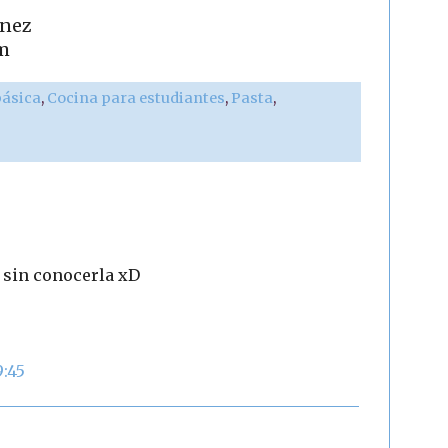
ínez
m
básica
,
Cocina para estudiantes
,
Pasta
,
o sin conocerla xD
9:45