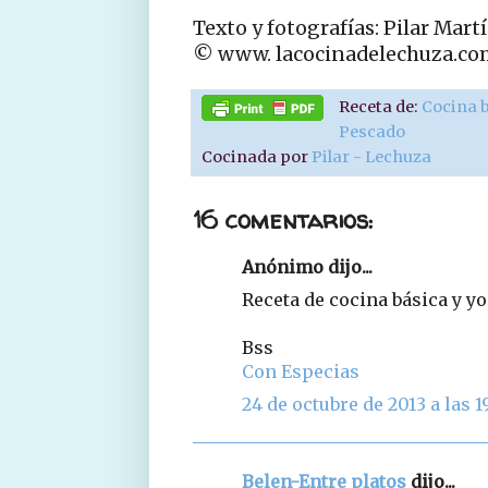
Texto y fotografías: Pilar Mart
© www. lacocinadelechuza.co
Receta de:
Cocina 
Pescado
Cocinada por
Pilar - Lechuza
16 comentarios:
Anónimo dijo...
Receta de cocina básica y y
Bss
Con Especias
24 de octubre de 2013 a las 1
Belen-Entre platos
dijo...