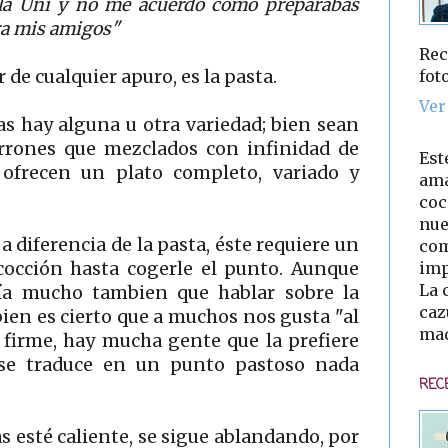
la Uni y no me acuerdo como preparabas
ara mis amigos"
Rec
fot
 de cualquier apuro, es la pasta.
Ver
s hay alguna u otra variedad; bien sean
arrones que mezclados con infinidad de
Est
s ofrecen un plato completo, variado y
ama
coc
nue
 a diferencia de la pasta, éste requiere un
com
imp
cocción hasta cogerle el punto. Aunque
La 
ría mucho tambien que hablar sobre la
caz
 bien es cierto que a muchos nos gusta "al
mad
e firme, hay mucha gente que la prefiere
 se traduce en un punto pastoso nada
REC
s esté caliente, se sigue ablandando, por