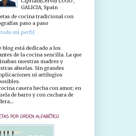
Ciprián(Cervo) LUGO ,
GALICIA, Spain
etas de cocina tradicional con
ografías paso a paso
 todo mi perfil
e blog está dedicado a los
ntes de la cocina sencilla. La que
inaban nuestras madres y
stras abuelas. Sin grandes
plicaciones ni artilugios
osibles.
cocina casera hecha con amor; en
uela de barro y con cuchara de
era....
ETAS POR ORDEN ALFABÉTICO