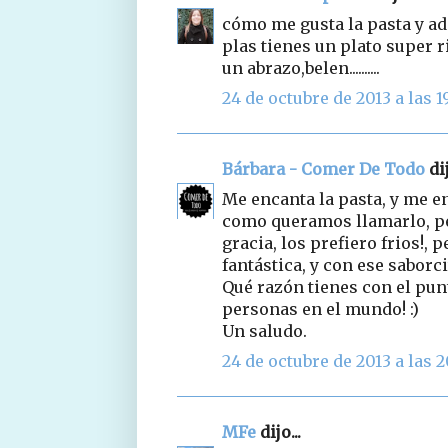
cómo me gusta la pasta y ad
plas tienes un plato super r
un abrazo,belen..........
24 de octubre de 2013 a las 1
Bárbara - Comer De Todo
dij
Me encanta la pasta, y me en
como queramos llamarlo, p
gracia, los prefiero frios!, 
fantástica, y con ese saborci
Qué razón tienes con el punt
personas en el mundo! :)
Un saludo.
24 de octubre de 2013 a las 2
MFe
dijo...