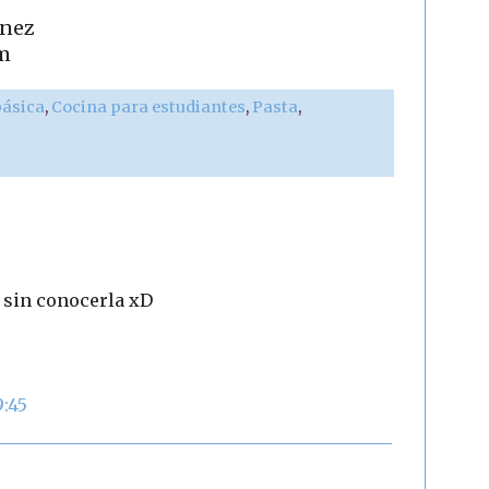
ínez
m
básica
,
Cocina para estudiantes
,
Pasta
,
o sin conocerla xD
9:45