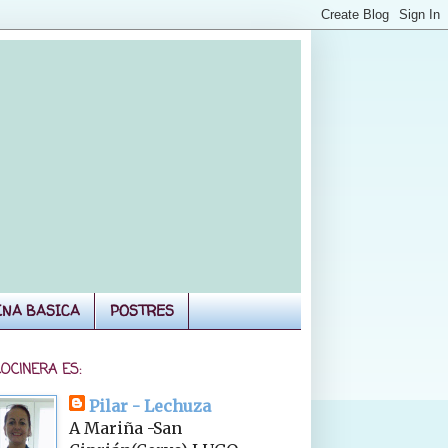
INA BASICA
POSTRES
COCINERA ES:
Pilar - Lechuza
A Mariña -San