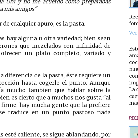
la Uni y no me acuerdo como preparabas
ara mis amigos"
Rec
fot
 de cualquier apuro, es la pasta.
Ver
s hay alguna u otra variedad; bien sean
arrones que mezclados con infinidad de
Est
s ofrecen un plato completo, variado y
ama
coc
nue
 a diferencia de la pasta, éste requiere un
com
imp
cocción hasta cogerle el punto. Aunque
La 
ría mucho tambien que hablar sobre la
caz
 bien es cierto que a muchos nos gusta "al
mad
e firme, hay mucha gente que la prefiere
 se traduce en un punto pastoso nada
REC
s esté caliente, se sigue ablandando, por