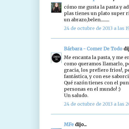
cómo me gusta la pasta y ad
plas tienes un plato super r
un abrazo,belen..........
24 de octubre de 2013 a las 1
Bárbara - Comer De Todo
dij
Me encanta la pasta, y me en
como queramos llamarlo, p
gracia, los prefiero frios!, 
fantástica, y con ese saborci
Qué razón tienes con el punt
personas en el mundo! :)
Un saludo.
24 de octubre de 2013 a las 2
MFe
dijo...