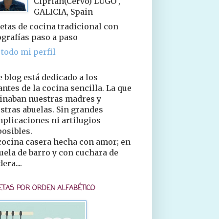
Ciprián(Cervo) LUGO ,
GALICIA, Spain
etas de cocina tradicional con
ografías paso a paso
 todo mi perfil
e blog está dedicado a los
ntes de la cocina sencilla. La que
inaban nuestras madres y
stras abuelas. Sin grandes
plicaciones ni artilugios
osibles.
cocina casera hecha con amor; en
uela de barro y con cuchara de
era....
ETAS POR ORDEN ALFABÉTICO