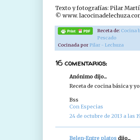
Texto y fotografías: Pilar Mart
© www. lacocinadelechuza.co
Receta de:
Cocina 
Pescado
Cocinada por
Pilar - Lechuza
16 comentarios:
Anónimo dijo...
Receta de cocina básica y y
Bss
Con Especias
24 de octubre de 2013 a las 1
Belen-Entre platos
dijo...