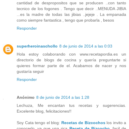
cantidad de despropositos que se producen ..con tanto
tecnico de los fogones . Tengo que decir ..MENUDA JIBIA
...es la madre de todas las jibias ..jejeje . La empanada
como siempre fantastica , tengo que probarla , besos
Responder
superheroinaschollo
8 de junio de 2014 a las 0:03
Hola estoy colaborando con www.recetapordia.es un
directorio de blogs de cocina y quería preguntarte si
quieres formar parte de el. Acabamos de nacer y nos
gustaría seguir
Responder
Anónimo
8 de junio de 2014 a las 1:28
Lechuza, Me encantan tus recetas y sugerencias.
Excelente blog, felicitaciones!!
Soy Cata tengo el blog:
Recetas de Bizcochos
los invito a
conocerlo, ya que una rica
Receta de Bizcocho
, facil de