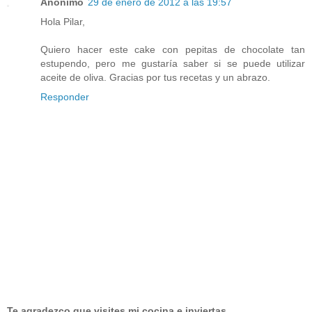
Anónimo
29 de enero de 2012 a las 19:57
Hola Pilar,
Quiero hacer este cake con pepitas de chocolate tan
estupendo, pero me gustaría saber si se puede utilizar
aceite de oliva. Gracias por tus recetas y un abrazo.
Responder
Te agradezco que visites mi cocina e inviertas