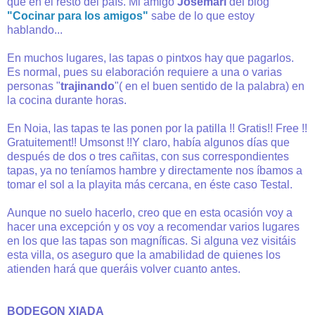
que en el resto del país. Mi amigo
Josemari
del blog
"Cocinar para los amigos"
sabe de lo que estoy
hablando...
En muchos lugares, las tapas o pintxos hay que pagarlos.
Es normal, pues su elaboración requiere a una o varias
personas "
trajinando
"( en el buen sentido de la palabra) en
la cocina durante horas.
En Noia, las tapas te las ponen por la patilla !! Gratis!! Free !!
Gratuitement!! Umsonst !!Y claro, había algunos días que
después de dos o tres cañitas, con sus correspondientes
tapas, ya no teníamos hambre y directamente nos íbamos a
tomar el sol a la playita más cercana, en éste caso Testal.
Aunque no suelo hacerlo, creo que en esta ocasión voy a
hacer una excepción y os voy a recomendar varios lugares
en los que las tapas son magníficas. Si alguna vez visitáis
esta villa, os aseguro que la amabilidad de quienes los
atienden hará que queráis volver cuanto antes.
BODEGON XIADA