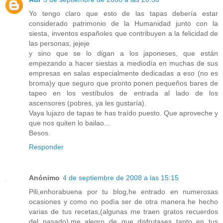
Yo tengo claro que esto de las tapas debería estar
considerado patrimonio de la Humanidad junto con la
siesta, inventos españoles que contribuyen a la felicidad de
las personas, jejeje
y sino que se lo digan a los japoneses, que están
empezando a hacer siestas a mediodía en muchas de sus
empresas en salas especialmente dedicadas a eso (no es
broma)y que seguro que pronto ponen pequeños bares de
tapeo en los vestíbulos de entrada al lado de los
ascensores (pobres, ya les gustaría).
Vaya lujazo de tapas te has traído puesto. Que aproveche y
que nos quiten lo bailao...
Besos.
Responder
Anónimo
4 de septiembre de 2008 a las 15:15
Pili,enhorabuena por tu blog,he entrado en numerosas
ocasiones y como no podìa ser de otra manera he hecho
varias de tus recetas,(algunas me traen gratos recuerdos
del pasado),me alegro de que disfrutases tanto en tus