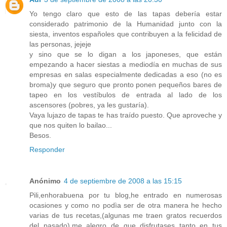
Yo tengo claro que esto de las tapas debería estar
considerado patrimonio de la Humanidad junto con la
siesta, inventos españoles que contribuyen a la felicidad de
las personas, jejeje
y sino que se lo digan a los japoneses, que están
empezando a hacer siestas a mediodía en muchas de sus
empresas en salas especialmente dedicadas a eso (no es
broma)y que seguro que pronto ponen pequeños bares de
tapeo en los vestíbulos de entrada al lado de los
ascensores (pobres, ya les gustaría).
Vaya lujazo de tapas te has traído puesto. Que aproveche y
que nos quiten lo bailao...
Besos.
Responder
Anónimo
4 de septiembre de 2008 a las 15:15
Pili,enhorabuena por tu blog,he entrado en numerosas
ocasiones y como no podìa ser de otra manera he hecho
varias de tus recetas,(algunas me traen gratos recuerdos
del pasado),me alegro de que disfrutases tanto en tus