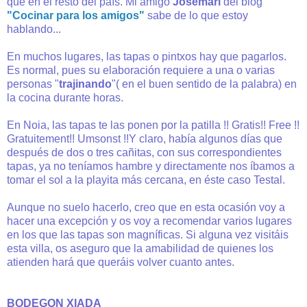
que en el resto del país. Mi amigo
Josemari
del blog
"Cocinar para los amigos"
sabe de lo que estoy
hablando...
En muchos lugares, las tapas o pintxos hay que pagarlos.
Es normal, pues su elaboración requiere a una o varias
personas "
trajinando
"( en el buen sentido de la palabra) en
la cocina durante horas.
En Noia, las tapas te las ponen por la patilla !! Gratis!! Free !!
Gratuitement!! Umsonst !!Y claro, había algunos días que
después de dos o tres cañitas, con sus correspondientes
tapas, ya no teníamos hambre y directamente nos íbamos a
tomar el sol a la playita más cercana, en éste caso Testal.
Aunque no suelo hacerlo, creo que en esta ocasión voy a
hacer una excepción y os voy a recomendar varios lugares
en los que las tapas son magníficas. Si alguna vez visitáis
esta villa, os aseguro que la amabilidad de quienes los
atienden hará que queráis volver cuanto antes.
BODEGON XIADA