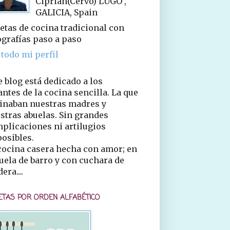
Ciprián(Cervo) LUGO ,
GALICIA, Spain
etas de cocina tradicional con
ografías paso a paso
 todo mi perfil
e blog está dedicado a los
ntes de la cocina sencilla. La que
inaban nuestras madres y
stras abuelas. Sin grandes
plicaciones ni artilugios
osibles.
cocina casera hecha con amor; en
uela de barro y con cuchara de
era....
ETAS POR ORDEN ALFABÉTICO