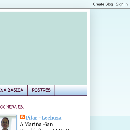
INA BASICA
POSTRES
COCINERA ES:
Pilar - Lechuza
A Mariña -San