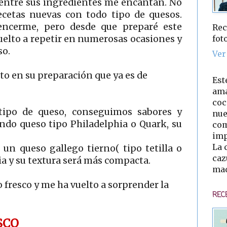
 entre sus ingredientes me encantan. No
cetas nuevas con todo tipo de quesos.
ncerme, pero desde que preparé este
Rec
fot
vuelto a repetir en numerosas ocasiones y
so.
Ver
o en su preparación que ya es de
Est
ama
coc
ipo de queso, conseguimos sabores y
nue
ando queso tipo Philadelphia o Quark, su
com
imp
La 
 un queso gallego tierno( tipo tetilla o
caz
a y su textura será más compacta.
mad
 fresco y me ha vuelto a sorprender la
REC
SCO