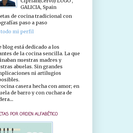
Ciprián(Cervo) LUGO ,
GALICIA, Spain
etas de cocina tradicional con
ografías paso a paso
 todo mi perfil
e blog está dedicado a los
ntes de la cocina sencilla. La que
inaban nuestras madres y
stras abuelas. Sin grandes
plicaciones ni artilugios
osibles.
cocina casera hecha con amor; en
uela de barro y con cuchara de
era....
ETAS POR ORDEN ALFABÉTICO