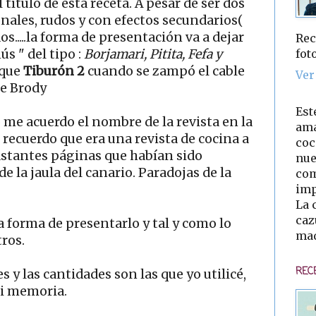
 título de esta receta. A pesar de ser dos
nales, rudos y con efectos secundarios(
s.....la forma de presentación va a dejar
Rec
fot
s " del tipo :
Borjamari, Pitita, Fefa y
 que
Tiburón 2
cuando se zampó el cable
Ver
te Brody
Est
o me acuerdo el nombre de la revista en la
ama
 recuerdo que era una revista de cocina a
coc
bastantes páginas que habían sido
nue
de la jaula del canario. Paradojas de la
com
imp
La 
caz
a forma de presentarlo y tal y como lo
mad
tros.
REC
s y las cantidades son las que yo utilicé,
mi memoria.