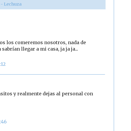
r - Lechuza
 nos los comeremos nosotros, nada de
abrían llegar a mi casa, ja ja ja...
:12
asitos y realmente dejas al personal con
:46