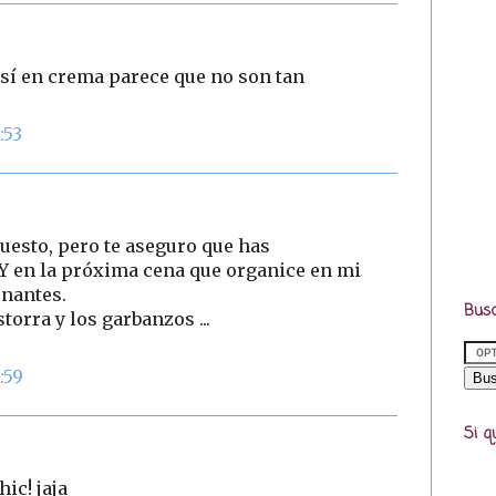
así en crema parece que no son tan
:53
puesto, pero te aseguro que has
 en la próxima cena que organice en mi
onantes.
Busc
torra y los garbanzos ...
:59
Si q
hic! jaja