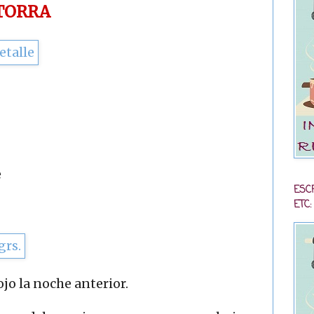
TORRA
e
ESC
ETC:
o la noche anterior.