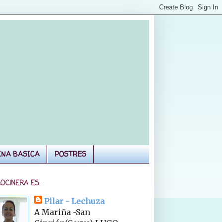
INA BASICA
POSTRES
COCINERA ES:
Pilar - Lechuza
A Mariña -San