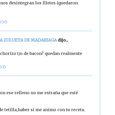
e nos desintegran los filetes (quedaron
5:50
NA ZULUETA DE MADARIAGA
dijo...
 chorizo t/o de bacon? quedan realmente
6:15
...con ese relleno no me estraña que esté
e tetilla,haber si me animo con tu receta.