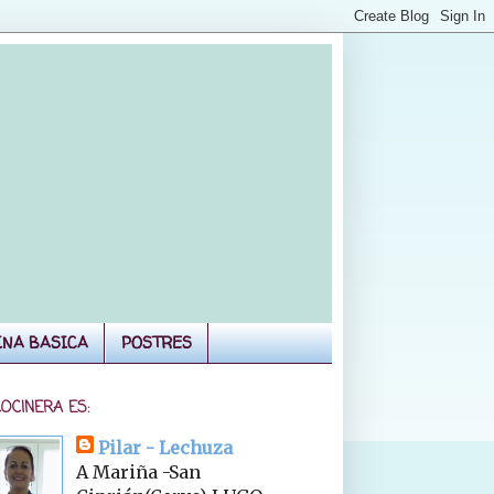
INA BASICA
POSTRES
COCINERA ES:
Pilar - Lechuza
A Mariña -San