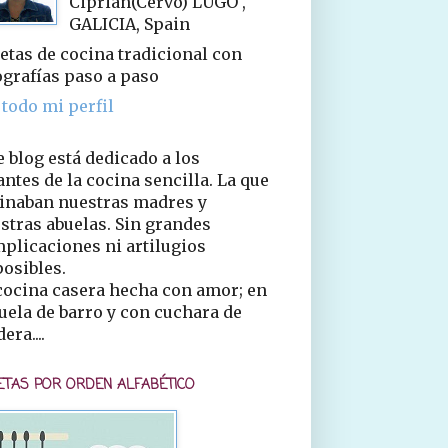
Ciprián(Cervo) LUGO ,
GALICIA, Spain
etas de cocina tradicional con
ografías paso a paso
 todo mi perfil
e blog está dedicado a los
ntes de la cocina sencilla. La que
inaban nuestras madres y
stras abuelas. Sin grandes
plicaciones ni artilugios
osibles.
cocina casera hecha con amor; en
uela de barro y con cuchara de
era....
ETAS POR ORDEN ALFABÉTICO