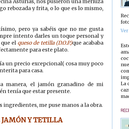
ecina Asturias, nos pusieron una merluza
go rebozada y frita, o lo que es lo mismo,
Rec
fot
nísimo, pero ya sabéis que no me gusta
Ver
iempre intento darles un toque personal y
 que el
queso de tetilla (D.O.P.)
que acababa
Est
fectamente para este plato.
ama
coc
ía un precio excepcional( cosa muy poco
nue
nterita para casa.
com
imp
La 
ra manera, el jamón granadino de mi
caz
én tenía que estar presente.
mad
os ingredientes, me puse manos a la obra.
REC
 JAMÓN Y TETILLA