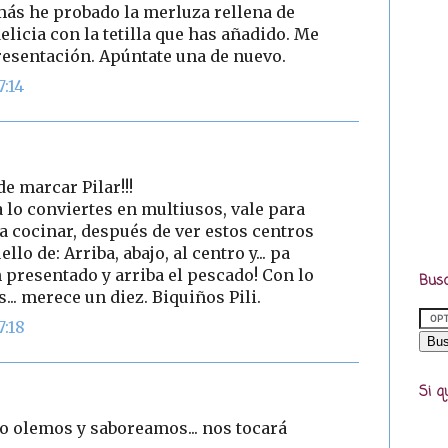
más he probado la merluza rellena de
licia con la tetilla que has añadido. Me
presentación. Apúntate una de nuevo.
7:14
e marcar Pilar!!!
la lo conviertes en multiusos, vale para
a cocinar, después de ver estos centros
o de: Arriba, abajo, al centro y... pa
n presentado y arriba el pescado! Con lo
Busc
... merece un diez. Biquiños Pili.
7:18
Si q
lo olemos y saboreamos... nos tocará