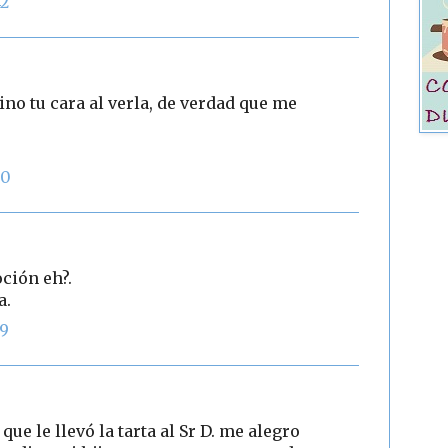
42
ino tu cara al verla, de verdad que me
50
ción eh?.
a.
59
que le llevó la tarta al Sr D. me alegro