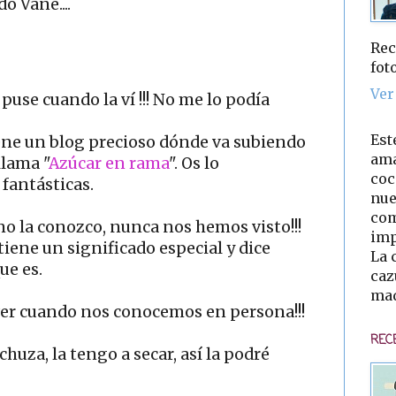
o Vane....
Rec
fot
Ver
puse cuando la ví !!! No me lo podía
Est
ene un blog precioso dónde va subiendo
ama
llama "
Azúcar en rama
". Os lo
coc
fantásticas.
nue
com
no la conozco, nunca nos hemos visto!!!
imp
tiene un significado especial y dice
La 
ue es.
caz
mad
ver cuando nos conocemos en persona!!!
REC
huza, la tengo a secar, así la podré