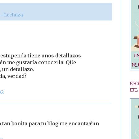
r - Lechuza
 estupenda tiene unos detallazos
én me gustaría conocerla. QUe
, un detallazo.
da, verdad?
ESC
ETC:
02
ta tan bonita para tu blog!me encantaa!un