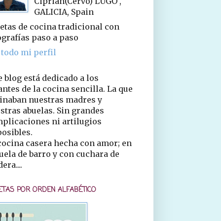
Ciprián(Cervo) LUGO ,
GALICIA, Spain
etas de cocina tradicional con
ografías paso a paso
 todo mi perfil
e blog está dedicado a los
ntes de la cocina sencilla. La que
inaban nuestras madres y
stras abuelas. Sin grandes
plicaciones ni artilugios
osibles.
cocina casera hecha con amor; en
uela de barro y con cuchara de
era....
ETAS POR ORDEN ALFABÉTICO