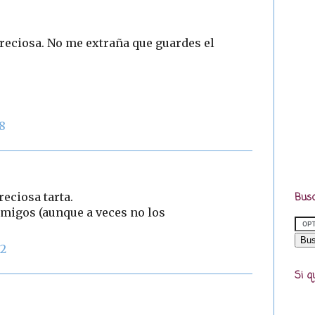
 preciosa. No me extraña que guardes el
58
eciosa tarta.
Busc
amigos (aunque a veces no los
02
Si q