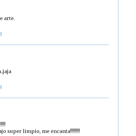
e arte.
8
.jaja
8
!!!
o super limpio, me encanta!!!!!!!!