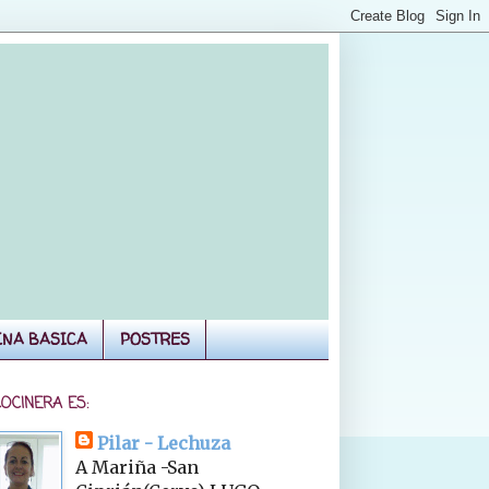
INA BASICA
POSTRES
COCINERA ES:
Pilar - Lechuza
A Mariña -San