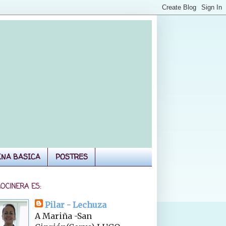
INA BASICA
POSTRES
COCINERA ES:
Pilar - Lechuza
A Mariña -San