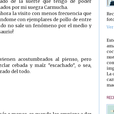
lado de la suerte que tengo de poder
riados por mi suegra Carmucha.
 ahora la visito con menos frecuencia que
Rec
fot
iandome con ejemplares de pollo de entre
ando no sale un fenómeno por el medio y
Ver
saurio!
Est
ama
coc
nue
 vienen acostumbrados al pienso, pero
com
clar cebada y maíz "escachado", o sea,
imp
rado del todo.
La 
caz
mad
REC