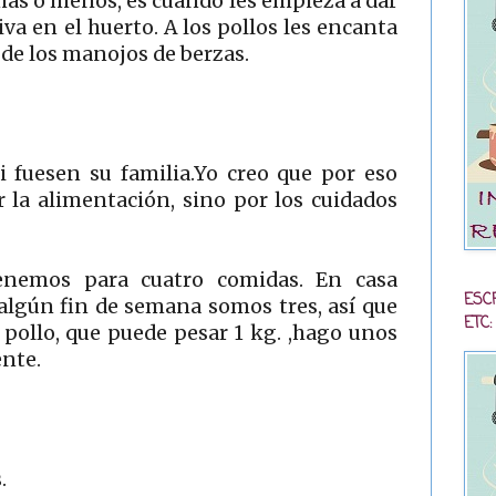
ás o menos, es cuando les empieza a dar
iva en el huerto. A los pollos les encanta
de los manojos de berzas.
 fuesen su familia.Yo creo que por eso
 la alimentación, sino por los cuidados
enemos para cuatro comidas. En casa
ESC
lgún fin de semana somos tres, así que
ETC:
 pollo, que puede pesar 1 kg. ,hago unos
ente.
.