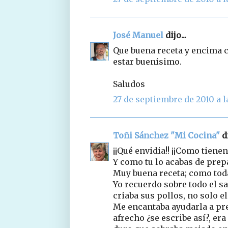
José Manuel
dijo...
Que buena receta y encima c
estar buenisimo.
Saludos
27 de septiembre de 2010 a l
Toñi Sánchez "Mi Cocina"
di
¡¡Qué envidia!! ¡¡Como tienen
Y como tu lo acabas de prepa
Muy buena receta; como tod
Yo recuerdo sobre todo el s
criaba sus pollos, no solo el
Me encantaba ayudarla a pr
afrecho ¿se escribe así?, er