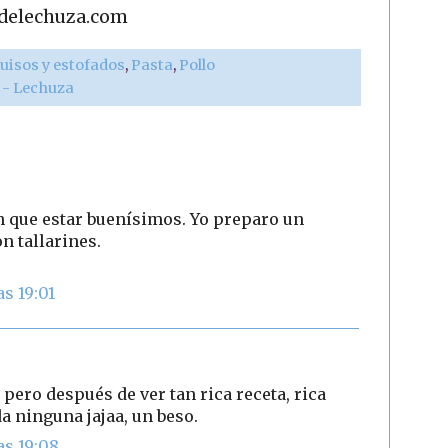
adelechuza.com
uisos y estofados
,
Pasta
,
Pollo
r - Lechuza
n que estar buenísimos. Yo preparo un
n tallarines.
as 19:01
 pero después de ver tan rica receta, rica
da ninguna jajaa, un beso.
as 19:08