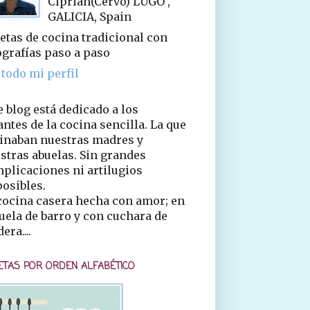
Ciprián(Cervo) LUGO ,
GALICIA, Spain
etas de cocina tradicional con
ografías paso a paso
 todo mi perfil
e blog está dedicado a los
ntes de la cocina sencilla. La que
inaban nuestras madres y
stras abuelas. Sin grandes
plicaciones ni artilugios
osibles.
cocina casera hecha con amor; en
uela de barro y con cuchara de
era....
ETAS POR ORDEN ALFABÉTICO