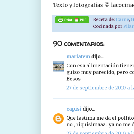
Texto y fotografías © lacocin
Receta de:
Carne
,
G
Cocinada por
Pila
90 comentarios:
mariatem
dijo...
Con esa alimentación tiene
guiso muy parecido, pero co
Besos
27 de septiembre de 2010 a l
capisi
dijo...
Que lastima me da el pollito
no , riquisimaaa.. ya no me 
27 de septiembre de 2010 a l