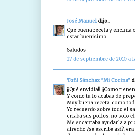
José Manuel
dijo...
Que buena receta y encima c
estar buenisimo.
Saludos
27 de septiembre de 2010 a l
Toñi Sánchez "Mi Cocina"
di
¡¡Qué envidia!! ¡¡Como tienen
Y como tu lo acabas de prepa
Muy buena receta; como tod
Yo recuerdo sobre todo el s
criaba sus pollos, no solo el
Me encantaba ayudarla a pr
afrecho ¿se escribe así?, er