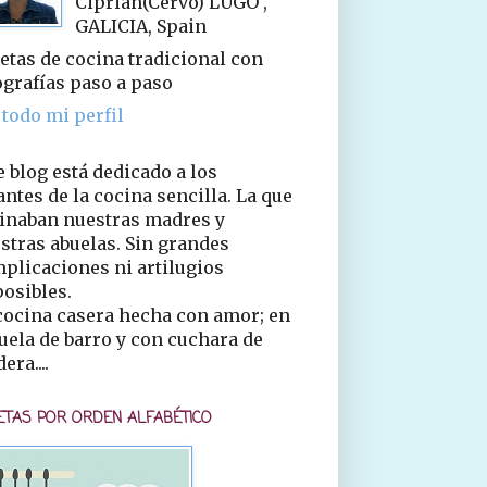
Ciprián(Cervo) LUGO ,
GALICIA, Spain
etas de cocina tradicional con
ografías paso a paso
 todo mi perfil
e blog está dedicado a los
ntes de la cocina sencilla. La que
inaban nuestras madres y
stras abuelas. Sin grandes
plicaciones ni artilugios
osibles.
cocina casera hecha con amor; en
uela de barro y con cuchara de
era....
ETAS POR ORDEN ALFABÉTICO