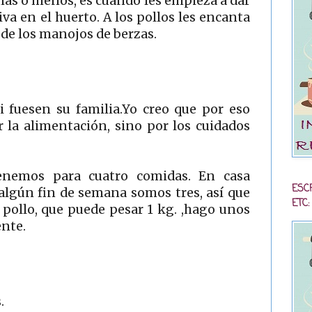
ás o menos, es cuando les empieza a dar
iva en el huerto. A los pollos les encanta
de los manojos de berzas.
 fuesen su familia.Yo creo que por eso
 la alimentación, sino por los cuidados
enemos para cuatro comidas. En casa
ESC
lgún fin de semana somos tres, así que
ETC:
 pollo, que puede pesar 1 kg. ,hago unos
ente.
.