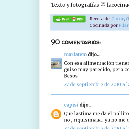
Texto y fotografías © lacocin
Receta de:
Carne
,
G
Cocinada por
Pila
90 comentarios:
mariatem
dijo...
Con esa alimentación tiene
guiso muy parecido, pero co
Besos
27 de septiembre de 2010 a l
capisi
dijo...
Que lastima me da el pollito
no , riquisimaaa.. ya no me 
27 de septiembre de 2010 a l