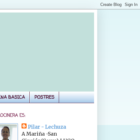
INA BASICA
POSTRES
COCINERA ES:
Pilar - Lechuza
A Mariña -San