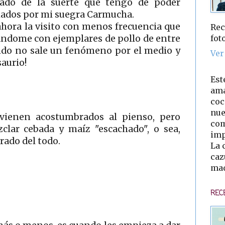
lado de la suerte que tengo de poder
riados por mi suegra Carmucha.
 ahora la visito con menos frecuencia que
Rec
fot
iandome con ejemplares de pollo de entre
ando no sale un fenómeno por el medio y
Ver
saurio!
Est
ama
coc
nue
 vienen acostumbrados al pienso, pero
com
clar cebada y maíz "escachado", o sea,
imp
rado del todo.
La 
caz
mad
REC