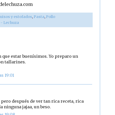
adelechuza.com
uisos y estofados
,
Pasta
,
Pollo
r - Lechuza
n que estar buenísimos. Yo preparo un
n tallarines.
as 19:01
 pero después de ver tan rica receta, rica
da ninguna jajaa, un beso.
as 19:08