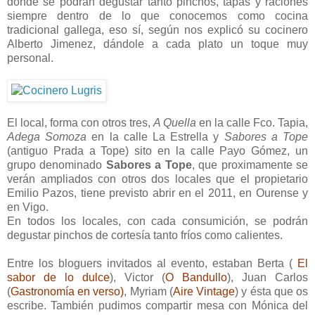
dónde se podrán degustar tanto pinchos, tapas y raciones
siempre dentro de lo que conocemos como cocina
tradicional gallega, eso sí, según nos explicó su cocinero
Alberto Jimenez, dándole a cada plato un toque muy
personal.
El local, forma con otros tres,
A Quella
en la calle Fco. Tapia,
Adega Somoza
en la calle La Estrella y
Sabores a Tope
(antiguo Prada a Tope) sito en la calle Payo Gómez, un
grupo denominado
Sabores a Tope
, que proximamente se
verán ampliados con otros dos locales que el propietario
Emilio Pazos, tiene previsto abrir en el 2011, en Ourense y
en Vigo.
En todos los locales, con cada consumición, se podrán
degustar pinchos de cortesía tanto fríos como calientes.
Entre los bloguers invitados al evento, estaban Berta (
El
sabor de lo dulce
), Victor (
O Bandullo
), Juan Carlos
(
Gastronomía en verso
)
, Myriam (
Aire Vintage
) y ésta que os
escribe. También pudimos compartir mesa con Mónica del