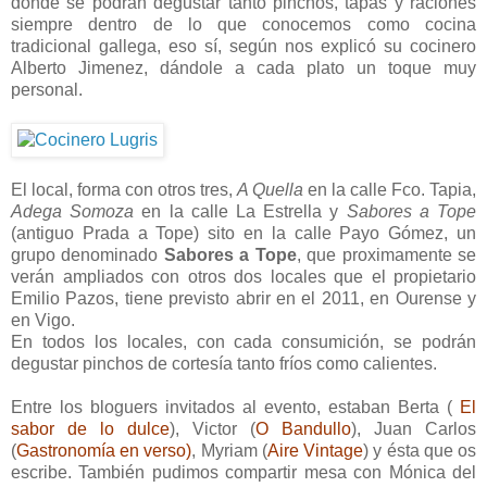
dónde se podrán degustar tanto pinchos, tapas y raciones
siempre dentro de lo que conocemos como cocina
tradicional gallega, eso sí, según nos explicó su cocinero
Alberto Jimenez, dándole a cada plato un toque muy
personal.
El local, forma con otros tres,
A Quella
en la calle Fco. Tapia,
Adega Somoza
en la calle La Estrella y
Sabores a Tope
(antiguo Prada a Tope) sito en la calle Payo Gómez, un
grupo denominado
Sabores a Tope
, que proximamente se
verán ampliados con otros dos locales que el propietario
Emilio Pazos, tiene previsto abrir en el 2011, en Ourense y
en Vigo.
En todos los locales, con cada consumición, se podrán
degustar pinchos de cortesía tanto fríos como calientes.
Entre los bloguers invitados al evento, estaban Berta (
El
sabor de lo dulce
), Victor (
O Bandullo
), Juan Carlos
(
Gastronomía en verso
)
, Myriam (
Aire Vintage
) y ésta que os
escribe. También pudimos compartir mesa con Mónica del