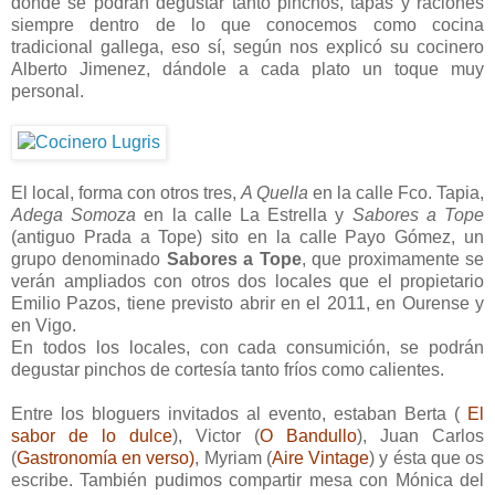
dónde se podrán degustar tanto pinchos, tapas y raciones
siempre dentro de lo que conocemos como cocina
tradicional gallega, eso sí, según nos explicó su cocinero
Alberto Jimenez, dándole a cada plato un toque muy
personal.
El local, forma con otros tres,
A Quella
en la calle Fco. Tapia,
Adega Somoza
en la calle La Estrella y
Sabores a Tope
(antiguo Prada a Tope) sito en la calle Payo Gómez, un
grupo denominado
Sabores a Tope
, que proximamente se
verán ampliados con otros dos locales que el propietario
Emilio Pazos, tiene previsto abrir en el 2011, en Ourense y
en Vigo.
En todos los locales, con cada consumición, se podrán
degustar pinchos de cortesía tanto fríos como calientes.
Entre los bloguers invitados al evento, estaban Berta (
El
sabor de lo dulce
), Victor (
O Bandullo
), Juan Carlos
(
Gastronomía en verso
)
, Myriam (
Aire Vintage
) y ésta que os
escribe. También pudimos compartir mesa con Mónica del