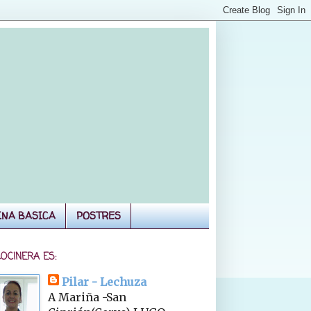
INA BASICA
POSTRES
COCINERA ES:
Pilar - Lechuza
A Mariña -San