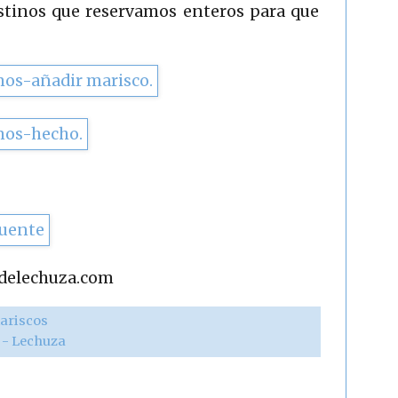
stinos que reservamos enteros para que
adelechuza.com
ariscos
r - Lechuza