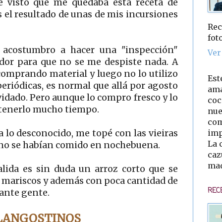
he visto que me quedaba esta receta de
s el resultado de unas de mis incursiones
Rec
fot
 acostumbro a hacer una "inspección"
Ver
dor para que no se me despiste nada. A
 comprando material y luego no lo utilizo
Est
periódicas, es normal que allá por agosto
ama
idado. Pero aunque lo compro fresco y lo
coc
 tenerlo mucho tiempo.
nue
com
imp
 lo desconocido, me topé con las vieiras
La 
 no se habían comido en nochebuena.
caz
mad
lida es sin duda un arroz corto que se
s mariscos y además con poca cantidad de
REC
tante gente.
 LANGOSTINOS