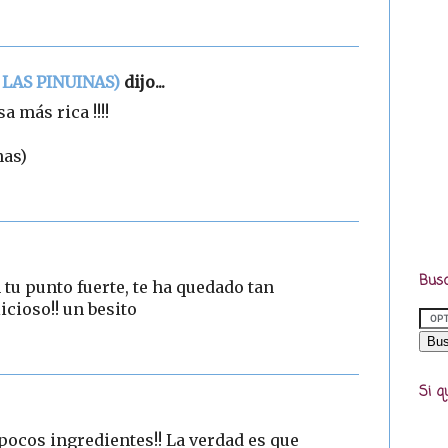
 LAS PINUINAS)
dijo...
 más rica !!!!
nas)
Busc
tu punto fuerte, te ha quedado tan
cioso!! un besito
Si q
 pocos ingredientes!! La verdad es que