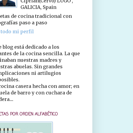
Ciprián(Cervo) LUGO ,
GALICIA, Spain
etas de cocina tradicional con
ografías paso a paso
 todo mi perfil
e blog está dedicado a los
ntes de la cocina sencilla. La que
inaban nuestras madres y
stras abuelas. Sin grandes
plicaciones ni artilugios
osibles.
cocina casera hecha con amor; en
uela de barro y con cuchara de
era....
ETAS POR ORDEN ALFABÉTICO