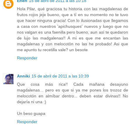
Eneri
15 de abril de 2011 a las 10:18
Hola Pilar, qué graciosa tu historia con las magdalenas de
frutos rojos jeje bueno, que a tí en su momento no te tuvo
que hacer ninguna gracia! Con lo ilusionadas que llegamos
a casa con nuestros 'apichusques' nuevos y luego que no
nos valgan es una faenilla pero bueno, aun así te quedaron
de lujo las madgalenas!! A mi es que me encantan las
magdalenas y con melocotón no las he probado! Asi que
me apunto tu recetilla vale? un besote
Responder
Anniki
15 de abril de 2011 a las 10:39
Que cosa más rica!! Cada mañana desayuno
magdalenas... pero es que si ya me pones los trozoz de
melocotón en almíbar dentro... deben estar divinas!! No
dejaría ni una :)
Un beso guapa
Responder