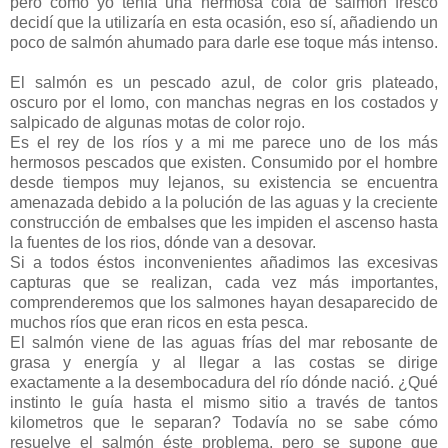
pero como yo tenía una hermosa cola de salmon fresco
decidí que la utilizaría en esta ocasión, eso sí, añadiendo un
poco de salmón ahumado para darle ese toque más intenso.
El salmón es un pescado azul, de color gris plateado,
oscuro por el lomo, con manchas negras en los costados y
salpicado de algunas motas de color rojo.
Es el rey de los ríos y a mi me parece uno de los más
hermosos pescados que existen. Consumido por el hombre
desde tiempos muy lejanos, su existencia se encuentra
amenazada debido a la polución de las aguas y la creciente
construcción de embalses que les impiden el ascenso hasta
la fuentes de los rios, dónde van a desovar.
Si a todos éstos inconvenientes añadimos las excesivas
capturas que se realizan, cada vez más importantes,
comprenderemos que los salmones hayan desaparecido de
muchos ríos que eran ricos en esta pesca.
El salmón viene de las aguas frías del mar rebosante de
grasa y energía y al llegar a las costas se dirige
exactamente a la desembocadura del río dónde nació. ¿Qué
instinto le guía hasta el mismo sitio a través de tantos
kilometros que le separan? Todavía no se sabe cómo
resuelve el salmón éste problema, pero se supone que