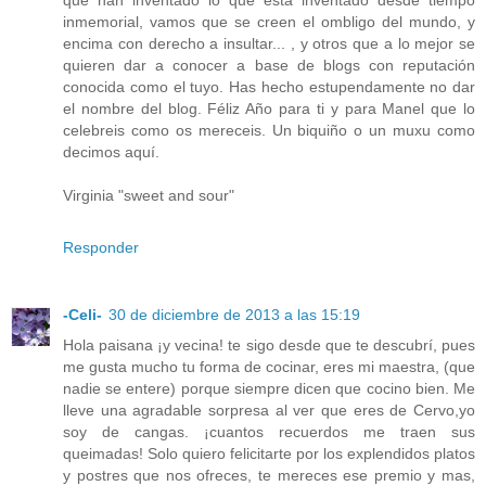
que han inventado lo que está inventado desde tiempo
inmemorial, vamos que se creen el ombligo del mundo, y
encima con derecho a insultar... , y otros que a lo mejor se
quieren dar a conocer a base de blogs con reputación
conocida como el tuyo. Has hecho estupendamente no dar
el nombre del blog. Féliz Año para ti y para Manel que lo
celebreis como os mereceis. Un biquiño o un muxu como
decimos aquí.
Virginia "sweet and sour"
Responder
-Celi-
30 de diciembre de 2013 a las 15:19
Hola paisana ¡y vecina! te sigo desde que te descubrí, pues
me gusta mucho tu forma de cocinar, eres mi maestra, (que
nadie se entere) porque siempre dicen que cocino bien. Me
lleve una agradable sorpresa al ver que eres de Cervo,yo
soy de cangas. ¡cuantos recuerdos me traen sus
queimadas! Solo quiero felicitarte por los explendidos platos
y postres que nos ofreces, te mereces ese premio y mas,