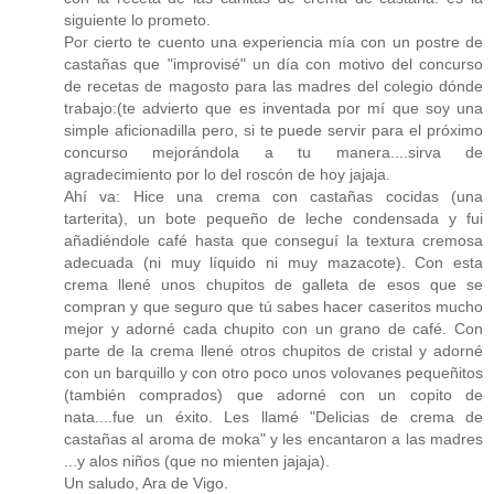
siguiente lo prometo.
Por cierto te cuento una experiencia mía con un postre de
castañas que "improvisé" un día con motivo del concurso
de recetas de magosto para las madres del colegio dónde
trabajo:(te advierto que es inventada por mí que soy una
simple aficionadilla pero, si te puede servir para el próximo
concurso mejorándola a tu manera....sirva de
agradecimiento por lo del roscón de hoy jajaja.
Ahí va: Hice una crema con castañas cocidas (una
tarterita), un bote pequeño de leche condensada y fui
añadiéndole café hasta que conseguí la textura cremosa
adecuada (ni muy líquido ni muy mazacote). Con esta
crema llené unos chupitos de galleta de esos que se
compran y que seguro que tú sabes hacer caseritos mucho
mejor y adorné cada chupito con un grano de café. Con
parte de la crema llené otros chupitos de cristal y adorné
con un barquillo y con otro poco unos volovanes pequeñitos
(también comprados) que adorné con un copito de
nata....fue un éxito. Les llamé "Delicias de crema de
castañas al aroma de moka" y les encantaron a las madres
...y alos niños (que no mienten jajaja).
Un saludo, Ara de Vigo.