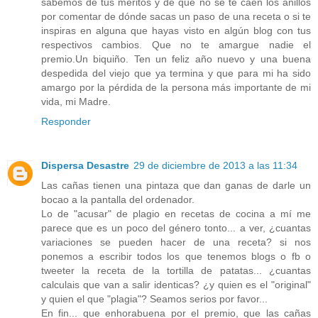
sabemos de tus méritos y de que no se te caen los anillos
por comentar de dónde sacas un paso de una receta o si te
inspiras en alguna que hayas visto en algún blog con tus
respectivos cambios. Que no te amargue nadie el
premio.Un biquiño. Ten un feliz año nuevo y una buena
despedida del viejo que ya termina y que para mi ha sido
amargo por la pérdida de la persona más importante de mi
vida, mi Madre.
Responder
Dispersa Desastre
29 de diciembre de 2013 a las 11:34
Las cañas tienen una pintaza que dan ganas de darle un
bocao a la pantalla del ordenador.
Lo de "acusar" de plagio en recetas de cocina a mí me
parece que es un poco del género tonto... a ver, ¿cuantas
variaciones se pueden hacer de una receta? si nos
ponemos a escribir todos los que tenemos blogs o fb o
tweeter la receta de la tortilla de patatas... ¿cuantas
calculais que van a salir identicas? ¿y quien es el "original"
y quien el que "plagia"? Seamos serios por favor...
En fin... que enhorabuena por el premio, que las cañas