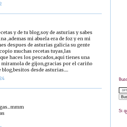
2
cetas y de tu blog,soy de asturias y sabes
ina ,ademas mi abuela era de foz y en mi
nes despues de asturias galicia su gente
,copio muchas recetas tuyas,las
que haces los pescados,aqui tienes una
miramola de gijon,gracias por el cariño
blog,besitos desde asturias.....
:24
Busc
digas...mmm
Si q
as