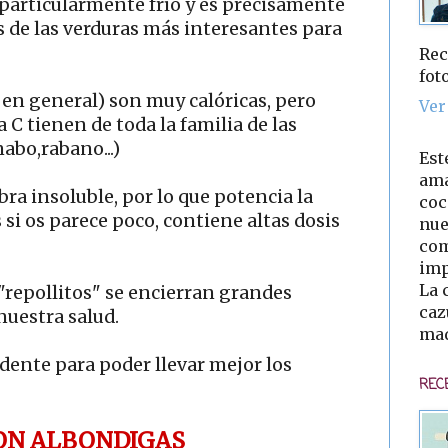
articularmente frío y es precisamente
de las verduras más interesantes para
Rec
fot
s en general) son muy calóricas, pero
Ver
 C tienen de toda la familia de las
nabo,rabano...)
Est
ama
ra insoluble, por lo que potencia la
coc
si os parece poco, contiene altas dosis
nue
com
imp
La 
repollitos" se encierran grandes
caz
nuestra salud.
mad
ente para poder llevar mejor los
REC
ON ALBONDIGAS