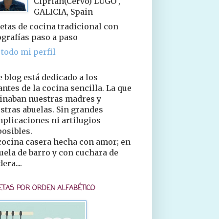
Ciprián(Cervo) LUGO ,
GALICIA, Spain
etas de cocina tradicional con
ografías paso a paso
 todo mi perfil
e blog está dedicado a los
ntes de la cocina sencilla. La que
inaban nuestras madres y
stras abuelas. Sin grandes
plicaciones ni artilugios
osibles.
cocina casera hecha con amor; en
uela de barro y con cuchara de
era....
ETAS POR ORDEN ALFABÉTICO