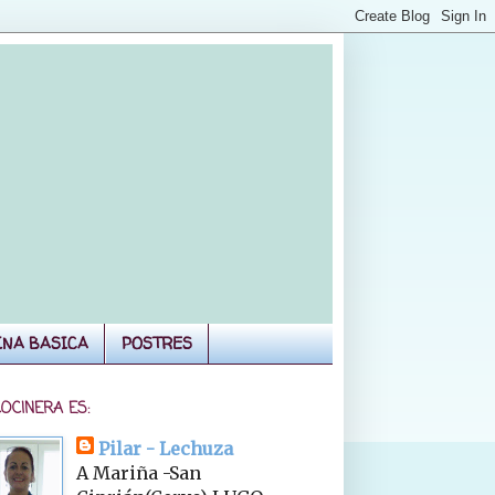
INA BASICA
POSTRES
COCINERA ES:
Pilar - Lechuza
A Mariña -San