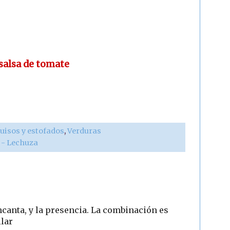
salsa de tomate
uisos y estofados
,
Verduras
r - Lechuza
ncanta, y la presencia. La combinación es
ilar