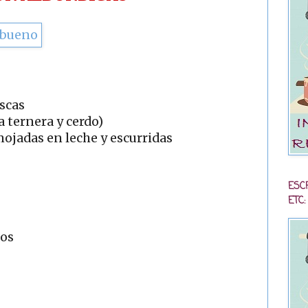
escas
a ternera y cerdo)
ojadas en leche y escurridas
ESC
ETC:
dos