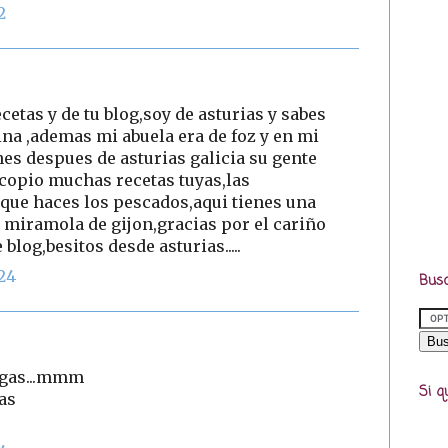
2
cetas y de tu blog,soy de asturias y sabes
ina ,ademas mi abuela era de foz y en mi
nes despues de asturias galicia su gente
,copio muchas recetas tuyas,las
que haces los pescados,aqui tienes una
miramola de gijon,gracias por el cariño
blog,besitos desde asturias.....
:24
Busc
digas...mmm
Si q
as