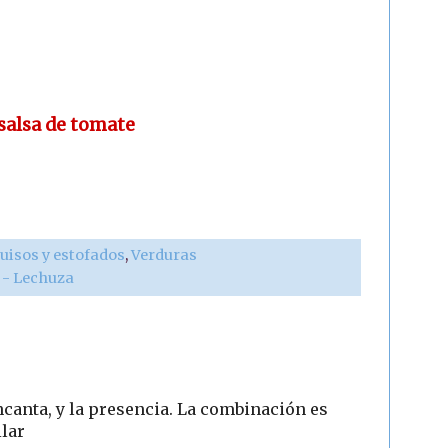
salsa de tomate
uisos y estofados
,
Verduras
r - Lechuza
ncanta, y la presencia. La combinación es
ilar