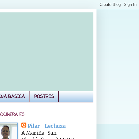
INA BASICA
POSTRES
COCINERA ES:
Pilar - Lechuza
A Mariña -San