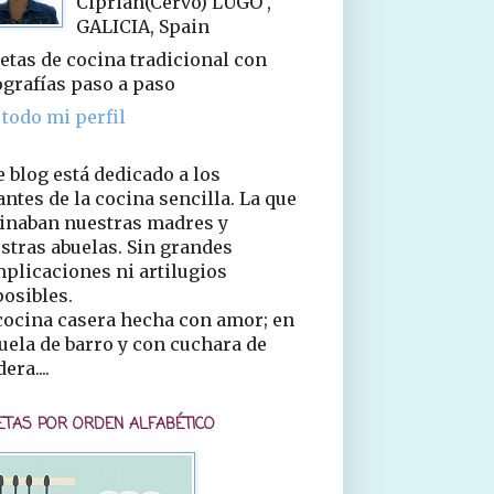
Ciprián(Cervo) LUGO ,
GALICIA, Spain
etas de cocina tradicional con
ografías paso a paso
 todo mi perfil
e blog está dedicado a los
ntes de la cocina sencilla. La que
inaban nuestras madres y
stras abuelas. Sin grandes
plicaciones ni artilugios
osibles.
cocina casera hecha con amor; en
uela de barro y con cuchara de
era....
ETAS POR ORDEN ALFABÉTICO