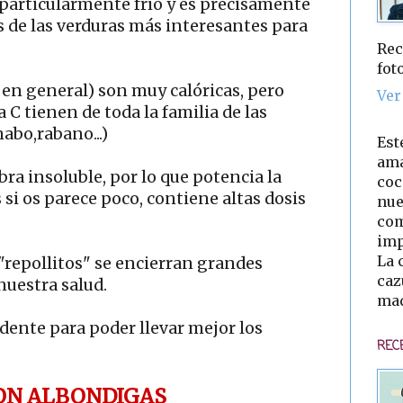
articularmente frío y es precisamente
de las verduras más interesantes para
Rec
fot
s en general) son muy calóricas, pero
Ver
 C tienen de toda la familia de las
nabo,rabano...)
Est
ama
ra insoluble, por lo que potencia la
coc
si os parece poco, contiene altas dosis
nue
com
imp
La 
repollitos" se encierran grandes
caz
nuestra salud.
mad
ente para poder llevar mejor los
REC
ON ALBONDIGAS