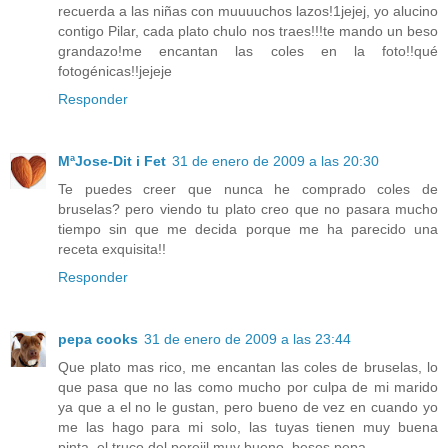
recuerda a las niñas con muuuuchos lazos!1jejej, yo alucino
contigo Pilar, cada plato chulo nos traes!!!te mando un beso
grandazo!me encantan las coles en la foto!!qué
fotogénicas!!jejeje
Responder
MªJose-Dit i Fet
31 de enero de 2009 a las 20:30
Te puedes creer que nunca he comprado coles de
bruselas? pero viendo tu plato creo que no pasara mucho
tiempo sin que me decida porque me ha parecido una
receta exquisita!!
Responder
pepa cooks
31 de enero de 2009 a las 23:44
Que plato mas rico, me encantan las coles de bruselas, lo
que pasa que no las como mucho por culpa de mi marido
ya que a el no le gustan, pero bueno de vez en cuando yo
me las hago para mi solo, las tuyas tienen muy buena
pinta, el truco del perejil muy bueno, besos pepa.