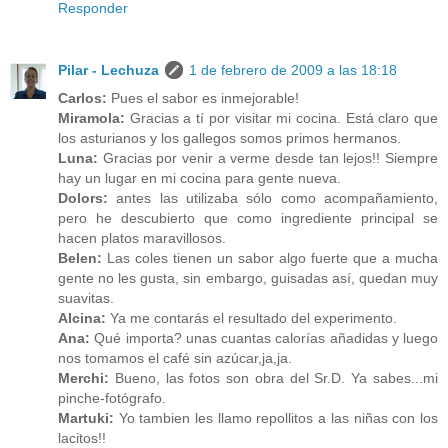
Responder
Pilar - Lechuza
1 de febrero de 2009 a las 18:18
Carlos:
Pues el sabor es inmejorable!
Miramola:
Gracias a tí por visitar mi cocina. Está claro que
los asturianos y los gallegos somos primos hermanos.
Luna:
Gracias por venir a verme desde tan lejos!! Siempre
hay un lugar en mi cocina para gente nueva.
Dolors:
antes las utilizaba sólo como acompañamiento,
pero he descubierto que como ingrediente principal se
hacen platos maravillosos.
Belen:
Las coles tienen un sabor algo fuerte que a mucha
gente no les gusta, sin embargo, guisadas así, quedan muy
suavitas.
Alcina:
Ya me contarás el resultado del experimento.
Ana:
Qué importa? unas cuantas calorías añadidas y luego
nos tomamos el café sin azúcar,ja,ja.
Merchi:
Bueno, las fotos son obra del Sr.D. Ya sabes...mi
pinche-fotógrafo.
Martuki:
Yo tambien les llamo repollitos a las niñas con los
lacitos!!