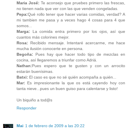
Maria José:
Te aconsejo que pruebes primero las frescas,
no tienen nada que ver con las que venden congeladas.
Pepa:
Qué rollo tener que hacer varias comidas, verdad? A
mi tambien me pasa y a veces hago 4 cosas para 4 que
somos...
Marga:
La comida entra primero por los ojos, así que
cuantos más colorines mejor.
Rosa:
Recibido mensaje. Intentaré acercarme, me hace
mucha ilusión conocerte en persona.
Begoña:
Pues hay que hacer todo tipo de mezclas en
cocina, así llegaremos a triunfar como Adriá.
Nathan:
Pues espero que te gusten y con un arrocito
estarán buenísimas.
Batxi:
El caso es que no sé quién acompaña a quién...
Mar:
Es impresionante la que os está cayendo hoy con
tanta nieve...pues un buen guiso para calentarse y listo!
Un biquiño a tod@s
Responder
Mai
1 de febrero de 2009 a las 20:22