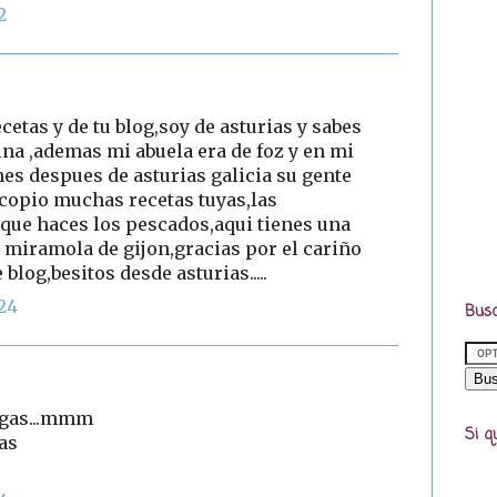
2
cetas y de tu blog,soy de asturias y sabes
ina ,ademas mi abuela era de foz y en mi
nes despues de asturias galicia su gente
,copio muchas recetas tuyas,las
que haces los pescados,aqui tienes una
miramola de gijon,gracias por el cariño
blog,besitos desde asturias.....
:24
Busc
digas...mmm
Si q
as