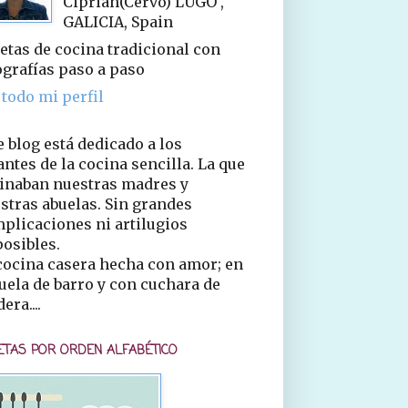
Ciprián(Cervo) LUGO ,
GALICIA, Spain
etas de cocina tradicional con
ografías paso a paso
 todo mi perfil
e blog está dedicado a los
ntes de la cocina sencilla. La que
inaban nuestras madres y
stras abuelas. Sin grandes
plicaciones ni artilugios
osibles.
cocina casera hecha con amor; en
uela de barro y con cuchara de
era....
ETAS POR ORDEN ALFABÉTICO