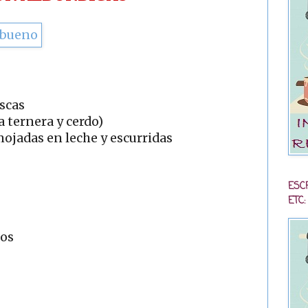
escas
a ternera y cerdo)
ojadas en leche y escurridas
ESC
ETC:
dos