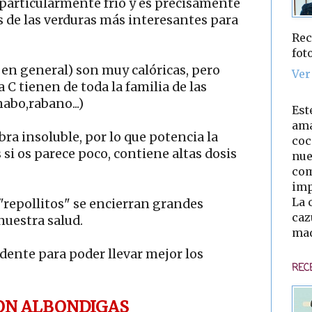
articularmente frío y es precisamente
de las verduras más interesantes para
Rec
fot
s en general) son muy calóricas, pero
Ver
 C tienen de toda la familia de las
nabo,rabano...)
Est
ama
ra insoluble, por lo que potencia la
coc
si os parece poco, contiene altas dosis
nue
com
imp
La 
repollitos" se encierran grandes
caz
nuestra salud.
mad
ente para poder llevar mejor los
REC
ON ALBONDIGAS