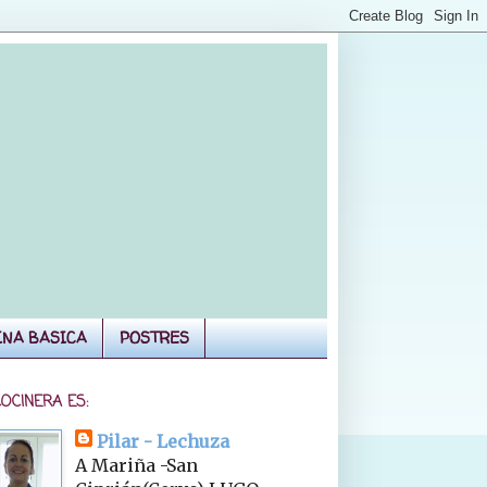
INA BASICA
POSTRES
COCINERA ES:
Pilar - Lechuza
A Mariña -San