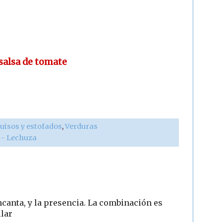
salsa de tomate
uisos y estofados
,
Verduras
r - Lechuza
ncanta, y la presencia. La combinación es
ilar