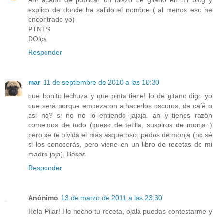
Ah! acabo de publicar un brazo de gitano en mi blog y
explico de donde ha salido el nombre ( al menos eso he
encontrado yo)
PTNTS
DOlça
Responder
mar
11 de septiembre de 2010 a las 10:30
que bonito lechuza y que pinta tiene! lo de gitano digo yo
que será porque empezaron a hacerlos oscuros, de café o
asi no? si no no lo entiendo jajaja. ah y tienes razón
comemos de todo (queso de tetilla, suspiros de monja..)
pero se te olvida el más asqueroso: pedos de monja (no sé
si los conocerás, pero viene en un libro de recetas de mi
madre jaja). Besos
Responder
Anónimo
13 de marzo de 2011 a las 23:30
Hola Pilar! He hecho tu receta, ojalá puedas contestarme y