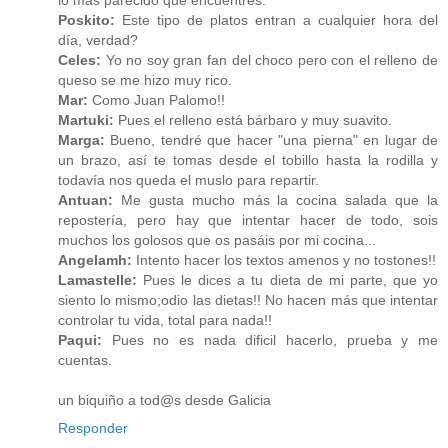
lo más parecido que encuentres.
Poskito:
Este tipo de platos entran a cualquier hora del
día, verdad?
Celes:
Yo no soy gran fan del choco pero con el relleno de
queso se me hizo muy rico.
Mar:
Como Juan Palomo!!
Martuki:
Pues el relleno está bárbaro y muy suavito.
Marga:
Bueno, tendré que hacer "una pierna" en lugar de
un brazo, así te tomas desde el tobillo hasta la rodilla y
todavía nos queda el muslo para repartir.
Antuan:
Me gusta mucho más la cocina salada que la
repostería, pero hay que intentar hacer de todo, sois
muchos los golosos que os pasáis por mi cocina...
Angelamh:
Intento hacer los textos amenos y no tostones!!
Lamastelle:
Pues le dices a tu dieta de mi parte, que yo
siento lo mismo;odio las dietas!! No hacen más que intentar
controlar tu vida, total para nada!!
Paqui:
Pues no es nada dificil hacerlo, prueba y me
cuentas.
un biquiño a tod@s desde Galicia
Responder