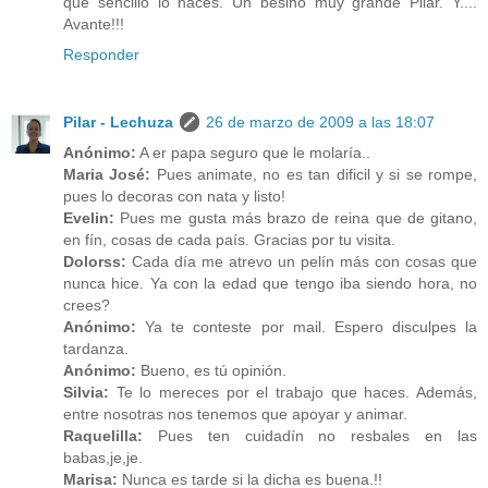
que sencillo lo haces. Un besiño muy grande Pilar. Y....
Avante!!!
Responder
Pilar - Lechuza
26 de marzo de 2009 a las 18:07
Anónimo:
A er papa seguro que le molaría..
Maria José:
Pues animate, no es tan dificil y si se rompe,
pues lo decoras con nata y listo!
Evelin:
Pues me gusta más brazo de reina que de gitano,
en fín, cosas de cada país. Gracias por tu visita.
Dolorss:
Cada día me atrevo un pelín más con cosas que
nunca hice. Ya con la edad que tengo iba siendo hora, no
crees?
Anónimo:
Ya te conteste por mail. Espero disculpes la
tardanza.
Anónimo:
Bueno, es tú opinión.
Silvia:
Te lo mereces por el trabajo que haces. Además,
entre nosotras nos tenemos que apoyar y animar.
Raquelilla:
Pues ten cuidadín no resbales en las
babas,je,je.
Marisa:
Nunca es tarde si la dicha es buena.!!