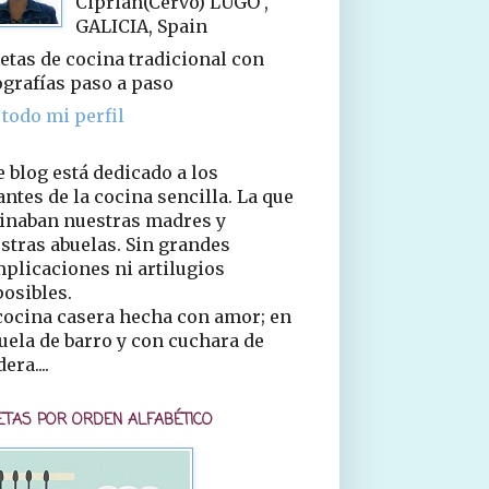
Ciprián(Cervo) LUGO ,
GALICIA, Spain
etas de cocina tradicional con
ografías paso a paso
 todo mi perfil
e blog está dedicado a los
ntes de la cocina sencilla. La que
inaban nuestras madres y
stras abuelas. Sin grandes
plicaciones ni artilugios
osibles.
cocina casera hecha con amor; en
uela de barro y con cuchara de
era....
ETAS POR ORDEN ALFABÉTICO