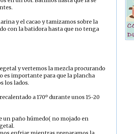
os en un bol. Batimos hasta que la se
ntes.
arina y el cacao y tamizamos sobre la
do con la batidora hasta que no tenga
egetal y vertemos la mezcla procurando
to es importante para que la plancha
 los lados.
ecalentado a 170º durante unos 15-20
re un paño húmedo( no mojado en
getal.
mos enfriar mientras preparamos la