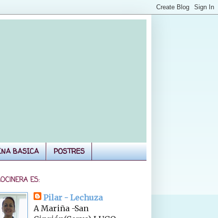
INA BASICA
POSTRES
COCINERA ES:
Pilar - Lechuza
A Mariña -San