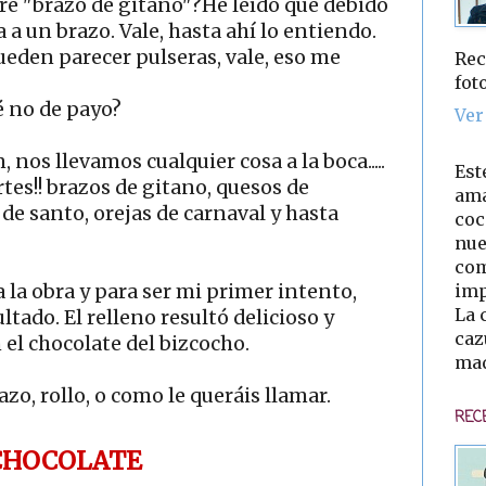
tre "brazo de gitano"?He leído que debido
 a un brazo. Vale, hasta ahí lo entiendo.
eden parecer pulseras, vale, eso me
Rec
fot
é no de payo?
Ver
nos llevamos cualquier cosa a la boca.....
Est
es!! brazos de gitano, quesos de
ama
 de santo, orejas de carnaval y hasta
coc
nue
com
imp
 la obra y para ser mi primer intento,
La 
tado. El relleno resultó delicioso y
caz
l chocolate del bizcocho.
mad
azo, rollo, o como le queráis llamar.
REC
 CHOCOLATE