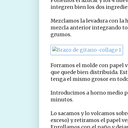
Ponemos el azúcar y los 4 huev
integren bien los dos ingredie
Mezclamos la levadura con la h
mezcla anterior integrando to
grumos.
Forramos el molde con papel v
que quede bien distribuida. Es
tenga el mismo grosor en todos
Introducimos a horno medio pr
minutos.
Lo sacamos y lo volcamos sob
exceso) y retiramos el papel ve
Enrollamos con el paño y deja