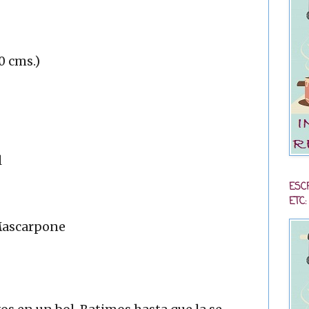
0 cms.)
l
ESC
ETC:
 Mascarpone