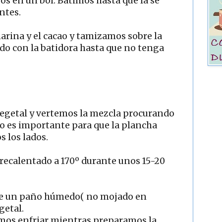
os en un bol. Batimos hasta que la se
ntes.
arina y el cacao y tamizamos sobre la
do con la batidora hasta que no tenga
egetal y vertemos la mezcla procurando
to es importante para que la plancha
 los lados.
ecalentado a 170º durante unos 15-20
re un paño húmedo( no mojado en
getal.
mos enfriar mientras preparamos la