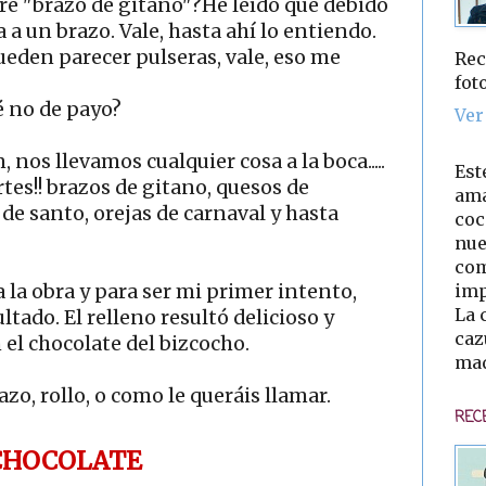
tre "brazo de gitano"?He leído que debido
 a un brazo. Vale, hasta ahí lo entiendo.
eden parecer pulseras, vale, eso me
Rec
fot
é no de payo?
Ver
nos llevamos cualquier cosa a la boca.....
Est
es!! brazos de gitano, quesos de
ama
 de santo, orejas de carnaval y hasta
coc
nue
com
imp
 la obra y para ser mi primer intento,
La 
tado. El relleno resultó delicioso y
caz
l chocolate del bizcocho.
mad
azo, rollo, o como le queráis llamar.
REC
 CHOCOLATE