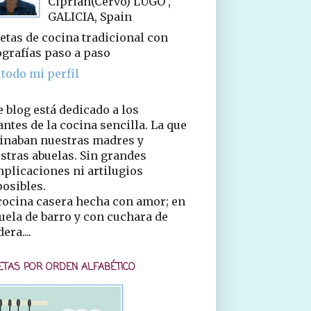
Ciprián(Cervo) LUGO ,
GALICIA, Spain
etas de cocina tradicional con
ografías paso a paso
 todo mi perfil
e blog está dedicado a los
ntes de la cocina sencilla. La que
inaban nuestras madres y
stras abuelas. Sin grandes
plicaciones ni artilugios
osibles.
cocina casera hecha con amor; en
uela de barro y con cuchara de
era....
ETAS POR ORDEN ALFABÉTICO