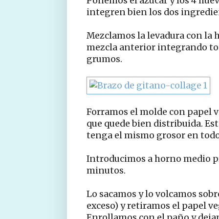
Ponemos el azúcar y los 4 huev
integren bien los dos ingredie
Mezclamos la levadura con la h
mezcla anterior integrando to
grumos.
Forramos el molde con papel v
que quede bien distribuida. Es
tenga el mismo grosor en todos
Introducimos a horno medio pr
minutos.
Lo sacamos y lo volcamos sob
exceso) y retiramos el papel ve
Enrollamos con el paño y deja