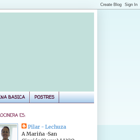
INA BASICA
POSTRES
COCINERA ES:
Pilar - Lechuza
A Mariña -San