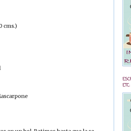
0 cms.)
l
ESC
ETC:
 Mascarpone