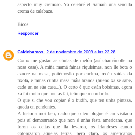
aspecto muy cremoso. Yo celebré el Samaín una sencilla
crema de calabaza.
Bicos
Responder
Caldebarcos
2 de noviembre de 2009 a las 22:28
Como me gustan as chulas de melón (así chamámolle na
nosa casa). A miña mamá fainas riquísimas, non lle bota o
azucre na masa, poñémosllo por encima, recén saídas da
tixola, e fainas cunha masa máis branda (bueno xa se sabe,
cada un na súa casa...). O certo é que están boísimas, agora
xa fai moito que non as fai, teño que recordarllo.
O que si che vou copiar é o budín, que ten unha pintaza,
queda en pendentes.
A historia moi ben, dado que o teu blogue é tan visitado
pois aí demostrando que non é unha festa americana, que
foron os celtas que lla levaron, os irlandeses cando
colonizaron aquelas terras, pero claro, os americanos