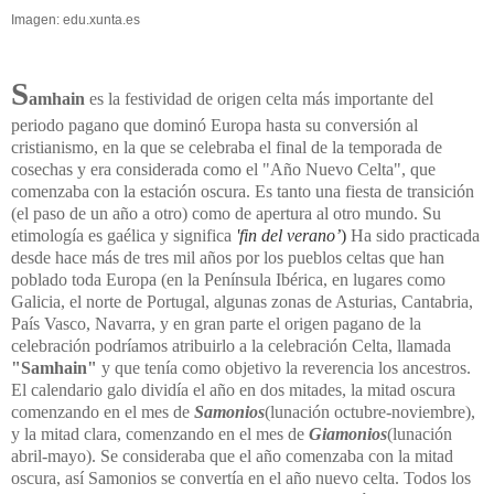
Imagen: edu.xunta.es
S
amhain
es la festividad de origen celta más importante del
periodo pagano que dominó Europa hasta su conversión al
cristianismo, en la que se celebraba el final de la temporada de
cosechas y era considerada como el "Año Nuevo Celta", que
comenzaba con la estación oscura. Es tanto una fiesta de transición
(el paso de un año a otro) como de apertura al otro mundo. Su
etimología es gaélica y significa
'fin del verano’
)
Ha sido practicada
desde hace más de tres mil años por los pueblos celtas que han
poblado toda Europa (en
la Península
Ibérica
, en lugares como
Galicia, el norte de Portugal, algunas zonas de Asturias, Cantabria,
País Vasco, Navarra, y en gran parte el origen pagano de la
celebración podríamos atribuirlo a la celebración Celta, llamada
"Samhain"
y que tenía como objetivo la reverencia los ancestros.
El calendario galo dividía el año en dos mitades, la mitad oscura
comenzando en el mes de
Samonios
(lunación octubre-noviembre),
y la mitad clara, comenzando en el mes de
Giamonios
(lunación
abril-mayo). Se consideraba que el año comenzaba con la mitad
oscura, así Samonios se convertía en el año nuevo celta. Todos los