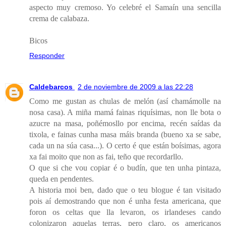
aspecto muy cremoso. Yo celebré el Samaín una sencilla
crema de calabaza.
Bicos
Responder
Caldebarcos
2 de noviembre de 2009 a las 22:28
Como me gustan as chulas de melón (así chamámolle na
nosa casa). A miña mamá fainas riquísimas, non lle bota o
azucre na masa, poñémosllo por encima, recén saídas da
tixola, e fainas cunha masa máis branda (bueno xa se sabe,
cada un na súa casa...). O certo é que están boísimas, agora
xa fai moito que non as fai, teño que recordarllo.
O que si che vou copiar é o budín, que ten unha pintaza,
queda en pendentes.
A historia moi ben, dado que o teu blogue é tan visitado
pois aí demostrando que non é unha festa americana, que
foron os celtas que lla levaron, os irlandeses cando
colonizaron aquelas terras, pero claro, os americanos