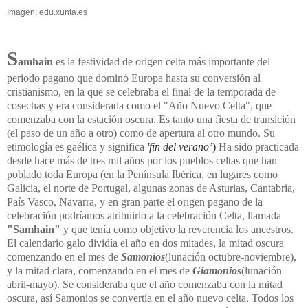
Imagen: edu.xunta.es
S
amhain
es la festividad de origen celta más importante del
periodo pagano que dominó Europa hasta su conversión al
cristianismo, en la que se celebraba el final de la temporada de
cosechas y era considerada como el "Año Nuevo Celta", que
comenzaba con la estación oscura. Es tanto una fiesta de transición
(el paso de un año a otro) como de apertura al otro mundo. Su
etimología es gaélica y significa
'fin del verano’
)
Ha sido practicada
desde hace más de tres mil años por los pueblos celtas que han
poblado toda Europa (en
la Península
Ibérica
, en lugares como
Galicia, el norte de Portugal, algunas zonas de Asturias, Cantabria,
País Vasco, Navarra, y en gran parte el origen pagano de la
celebración podríamos atribuirlo a la celebración Celta, llamada
"Samhain"
y que tenía como objetivo la reverencia los ancestros.
El calendario galo dividía el año en dos mitades, la mitad oscura
comenzando en el mes de
Samonios
(lunación octubre-noviembre),
y la mitad clara, comenzando en el mes de
Giamonios
(lunación
abril-mayo). Se consideraba que el año comenzaba con la mitad
oscura, así Samonios se convertía en el año nuevo celta. Todos los