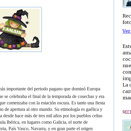
Rec
fot
Ver
Est
ama
coc
nue
com
imp
La 
a más importante del periodo pagano que dominó Europa
caz
ue se celebraba el final de la temporada de cosechas y era
mad
e comenzaba con la estación oscura. Es tanto una fiesta
mo de apertura al otro mundo. Su etimología es gaélica y
REC
a desde hace más de tres mil años por los pueblos celtas
ula
Ibérica
, en lugares como Galicia, el norte de
ria, País Vasco, Navarra, y en gran parte el origen