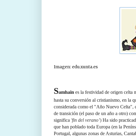
Imagen: edu.xunta.es
S
amhain
es la festividad de origen celt
hasta su conversión al cristianismo, en la q
considerada como el "Año Nuevo Celta", qu
de transición (el paso de un año a otro) co
significa
'fin del verano’
)
Ha sido practicad
que han poblado toda Europa (en
la Peníns
Portugal, algunas zonas de Asturias, Cantab