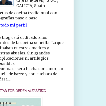
Ciprián(Cervo) LUGO ,
GALICIA, Spain
etas de cocina tradicional con
ografías paso a paso
 todo mi perfil
e blog está dedicado a los
ntes de la cocina sencilla. La que
inaban nuestras madres y
stras abuelas. Sin grandes
plicaciones ni artilugios
osibles.
cocina casera hecha con amor; en
uela de barro y con cuchara de
era....
ETAS POR ORDEN ALFABÉTICO