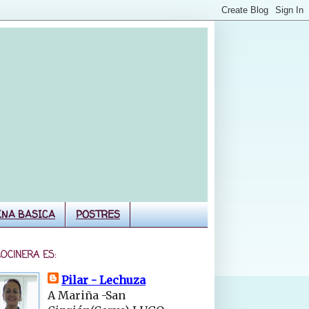
INA BASICA
POSTRES
COCINERA ES:
Pilar - Lechuza
A Mariña -San