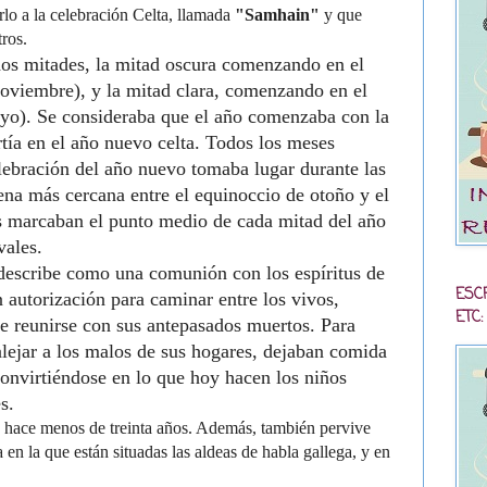
rlo a la celebración Celta, llamada
"Samhain"
y que
tros.
 dos mitades, la mitad oscura comenzando en el
noviembre), y la mitad clara, comenzando en el
ayo). Se consideraba que el año comenzaba con la
tía en el año nuevo celta. Todos los meses
lebración del año nuevo tomaba lugar durante las
ena más cercana entre el equinoccio de otoño y el
nas marcaban el punto medio de cada mitad del año
vales.
 describe como una comunión con los espíritus de
ESC
n autorización para caminar entre los vivos,
ETC:
de reunirse con sus antepasados muertos. Para
alejar a los malos de sus hogares, dejaban comida
convirtiéndose en lo que hoy hacen los niños
s.
sta hace menos de treinta años. Además, también pervive
 en la que están situadas las aldeas de habla gallega, y en