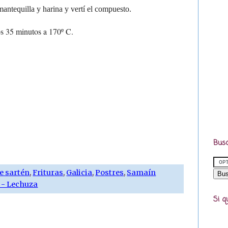
antequilla y harina y vertí el compuesto.
os 35 minutos a 170º C.
Busc
e sartén
,
Frituras
,
Galicia
,
Postres
,
Samaín
r - Lechuza
Si q