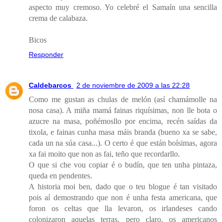
aspecto muy cremoso. Yo celebré el Samaín una sencilla
crema de calabaza.
Bicos
Responder
Caldebarcos
2 de noviembre de 2009 a las 22:28
Como me gustan as chulas de melón (así chamámolle na
nosa casa). A miña mamá fainas riquísimas, non lle bota o
azucre na masa, poñémosllo por encima, recén saídas da
tixola, e fainas cunha masa máis branda (bueno xa se sabe,
cada un na súa casa...). O certo é que están boísimas, agora
xa fai moito que non as fai, teño que recordarllo.
O que si che vou copiar é o budín, que ten unha pintaza,
queda en pendentes.
A historia moi ben, dado que o teu blogue é tan visitado
pois aí demostrando que non é unha festa americana, que
foron os celtas que lla levaron, os irlandeses cando
colonizaron aquelas terras, pero claro, os americanos