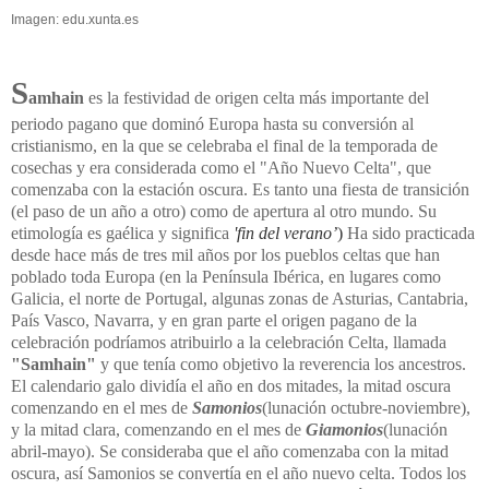
Imagen: edu.xunta.es
S
amhain
es la festividad de origen celta más importante del
periodo pagano que dominó Europa hasta su conversión al
cristianismo, en la que se celebraba el final de la temporada de
cosechas y era considerada como el "Año Nuevo Celta", que
comenzaba con la estación oscura. Es tanto una fiesta de transición
(el paso de un año a otro) como de apertura al otro mundo. Su
etimología es gaélica y significa
'fin del verano’
)
Ha sido practicada
desde hace más de tres mil años por los pueblos celtas que han
poblado toda Europa (en
la Península
Ibérica
, en lugares como
Galicia, el norte de Portugal, algunas zonas de Asturias, Cantabria,
País Vasco, Navarra, y en gran parte el origen pagano de la
celebración podríamos atribuirlo a la celebración Celta, llamada
"Samhain"
y que tenía como objetivo la reverencia los ancestros.
El calendario galo dividía el año en dos mitades, la mitad oscura
comenzando en el mes de
Samonios
(lunación octubre-noviembre),
y la mitad clara, comenzando en el mes de
Giamonios
(lunación
abril-mayo). Se consideraba que el año comenzaba con la mitad
oscura, así Samonios se convertía en el año nuevo celta. Todos los