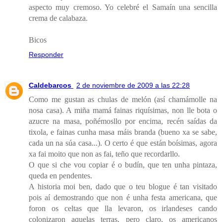
aspecto muy cremoso. Yo celebré el Samaín una sencilla
crema de calabaza.
Bicos
Responder
Caldebarcos
2 de noviembre de 2009 a las 22:28
Como me gustan as chulas de melón (así chamámolle na
nosa casa). A miña mamá fainas riquísimas, non lle bota o
azucre na masa, poñémosllo por encima, recén saídas da
tixola, e fainas cunha masa máis branda (bueno xa se sabe,
cada un na súa casa...). O certo é que están boísimas, agora
xa fai moito que non as fai, teño que recordarllo.
O que si che vou copiar é o budín, que ten unha pintaza,
queda en pendentes.
A historia moi ben, dado que o teu blogue é tan visitado
pois aí demostrando que non é unha festa americana, que
foron os celtas que lla levaron, os irlandeses cando
colonizaron aquelas terras, pero claro, os americanos