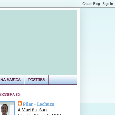
INA BASICA
POSTRES
COCINERA ES:
Pilar - Lechuza
A Mariña -San