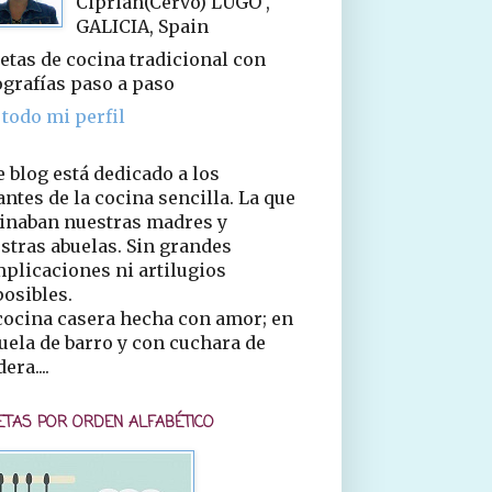
Ciprián(Cervo) LUGO ,
GALICIA, Spain
etas de cocina tradicional con
ografías paso a paso
 todo mi perfil
e blog está dedicado a los
ntes de la cocina sencilla. La que
inaban nuestras madres y
stras abuelas. Sin grandes
plicaciones ni artilugios
osibles.
cocina casera hecha con amor; en
uela de barro y con cuchara de
era....
ETAS POR ORDEN ALFABÉTICO