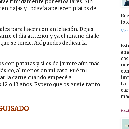
se tímidamente por estos lares. Sin
en bajas y todavía apetecen platos de
Rec
fot
eales para hacer con antelación. Dejas
Ver
arne el día anterior y ya el mismo día le
 que se tercie. Así puedes dedicar la
Est
ama
coc
s con patatas y si es de jarrete aún más.
nue
lásico, al menos en mi casa. Fué mi
com
imp
ar la carne cuando empecé a
La 
s 12 o 13 años. Espero que os guste tanto
caz
mad
 GUISADO
REC