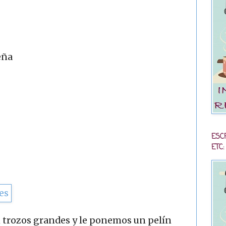
eña
ESC
ETC:
n trozos grandes y le ponemos un pelín