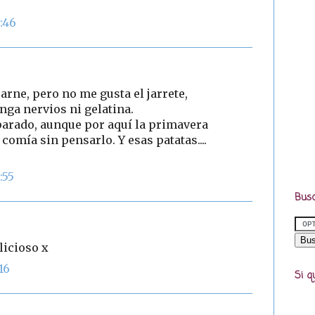
:46
arne, pero no me gusta el jarrete,
nga nervios ni gelatina.
parado, aunque por aquí la primavera
comía sin pensarlo. Y esas patatas....
:55
Busc
licioso x
16
Si q