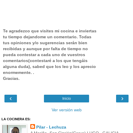
Te agradezco que visites mi cocina e inviertas
tu tiempo dejandome un comentario.
Todas
tus opiniones y/o sugerencias serán bien
recibidas y aunque por falta de tiempo no
pueda contestar a cada uno de vuestros
comentarios(contestaré a los que tengáis
alguna duda), sabed que los leo y los aprecio
enormemente. .
Gracias.
‹
›
Inicio
Ver versión web
LA COCINERA ES:
Pilar - Lechuza
A Mariña -San Ciprián(Cervo) LUGO , GALICIA,