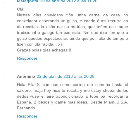
Maraghota
20 de abril de 2012 a las 11:20
Ola!
Nestes días chuviosos tiña unha carne da casa no
conxelador esperando un guiso, e cando é así recurro ao
ás receitas da miña nai ou ás túas, que teñen ese toque
tradicional e galego tan exquisito. Nin que dicir ten que o
guiso quedou espectacular, aínda que por falta de tempo o
fixen con ola rápida... ;-)
Grazas polas túas achegas!!!
Responder
Anónimo
22 de abril de 2013 a las 20:05
Hola Pilar,Si caminas como cocina me comeria hasta el
caldero; maja hoy hice tu receta y me estoy chupando los
dedos.Puse el aire acondicionado a tope pa recordar a
España. 2 besos y dame mas ideas. Desde Miami,U.S.A.
Fernando.
Responder