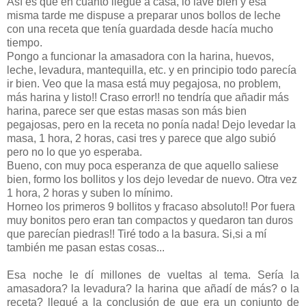
Así es que en cuanto llegué a casa, lo lavé bien y esa
misma tarde me dispuse a preparar unos bollos de leche
con una receta que tenía guardada desde hacía mucho
tiempo.
Pongo a funcionar la amasadora con la harina, huevos,
leche, levadura, mantequilla, etc. y en principio todo parecía
ir bien. Veo que la masa está muy pegajosa, no problem,
más harina y listo!! Craso error!! no tendría que añadir más
harina, parece ser que estas masas son más bien
pegajosas, pero en la receta no ponía nada! Dejo levedar la
masa, 1 hora, 2 horas, casi tres y parece que algo subió
pero no lo que yo esperaba.
Bueno, con muy poca esperanza de que aquello saliese
bien, formo los bollitos y los dejo levedar de nuevo. Otra vez
1 hora, 2 horas y suben lo mínimo.
Horneo los primeros 9 bollitos y fracaso absoluto!! Por fuera
muy bonitos pero eran tan compactos y quedaron tan duros
que parecían piedras!! Tiré todo a la basura. Si,si a mí
también me pasan estas cosas...
Esa noche le dí millones de vueltas al tema. Sería la
amasadora? la levadura? la harina que añadí de más? o la
receta? llegué a la conclusión de que era un conjunto de