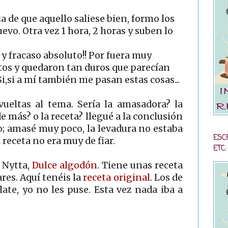
de que aquello saliese bien, formo los
uevo. Otra vez 1 hora, 2 horas y suben lo
 y fracaso absoluto!! Por fuera muy
os y quedaron tan duros que parecían
 Si,si a mí también me pasan estas cosas...
vueltas al tema. Sería la amasadora? la
e más? o la receta? llegué a la conclusión
o; amasé muy poco, la levadura no estaba
ESC
 receta no era muy de fiar.
ETC:
e Nytta,
Dulce algodón
. Tiene unas receta
res. Aquí tenéis la
receta original
. Los de
ate, yo no les puse. Esta vez nada iba a