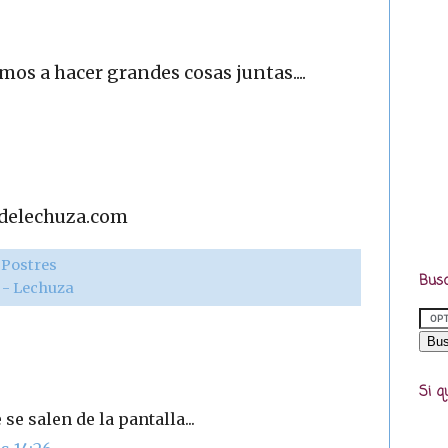
os a hacer grandes cosas juntas....
adelechuza.com
,
Postres
Busc
r - Lechuza
Si q
se salen de la pantalla...