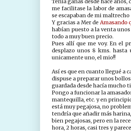
Tenía ganas desde hace años, d
me facilitase la labor de amas
se escapaban de mi maltrecho
Y gracias a Mer de
Amasando q
habían puesto a la venta unos
todo a muy buen precio.
Pues allí que me voy. En el 
desplazo unos 8 kms. hasta 
unicamente uno, el mio!!
Así es que en cuanto llegué a c
dispuse a preparar unos bollos
guardada desde hacía mucho t
Pongo a funcionar la amasadora
mantequilla, etc. y en principi
está muy pegajosa, no problem, 
tendría que añadir más harina
bien pegajosas, pero en la rece
hora, 2 horas, casi tres y parec