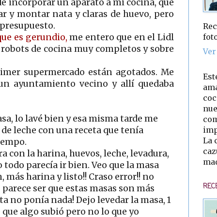
e incorporar un aparato a mi cocina, que
ar y montar nata y claras de huevo, pero
 presupuesto.
Rec
fot
ue es gerundio,
me entero que en el Lidl
 robots de cocina muy completos y sobre
Ver
primer supermercado están agotados. Me
Est
un ayuntamiento vecino y allí quedaba
ama
coc
nue
asa, lo lavé bien y esa misma tarde me
com
imp
 de leche con una receta que tenía
La 
iempo.
caz
 con la harina, huevos, leche, levadura,
mad
o todo parecía ir bien. Veo que la masa
más harina y listo!! Craso error!! no
REC
, parece ser que estas masas son más
ta no ponía nada! Dejo levedar la masa, 1
e que algo subió pero no lo que yo