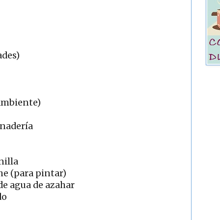
ades)
 ambiente)
anadería
nilla
he (para pintar)
de agua de azahar
do