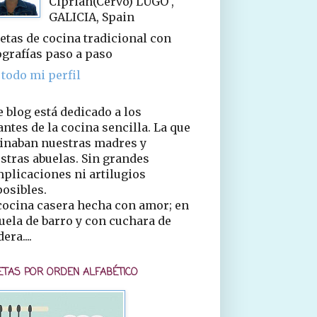
Ciprián(Cervo) LUGO ,
GALICIA, Spain
etas de cocina tradicional con
ografías paso a paso
 todo mi perfil
e blog está dedicado a los
ntes de la cocina sencilla. La que
inaban nuestras madres y
stras abuelas. Sin grandes
plicaciones ni artilugios
osibles.
cocina casera hecha con amor; en
uela de barro y con cuchara de
era....
ETAS POR ORDEN ALFABÉTICO