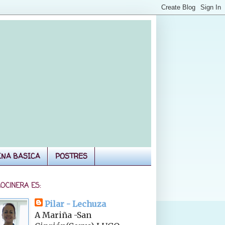
INA BASICA
POSTRES
COCINERA ES:
Pilar - Lechuza
A Mariña -San