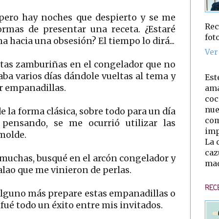
 pero hay noches que despierto y se me
Rec
ormas de presentar una receta. ¿Estaré
fot
a hacia una obsesión? El tiempo lo dirá...
Ver
ntas zamburiñas en el congelador que no
vaba varios días dándole vueltas al tema y
Est
r empanadillas.
ama
coc
nue
e la forma clásica, sobre todo para un día
com
 pensando, se me ocurrió utilizar las
imp
molde.
La 
caz
muchas, busqué en el arcón congelador y
mad
lao que me vinieron de perlas.
REC
alguno más prepare estas empanadillas o
ué todo un éxito entre mis invitados.