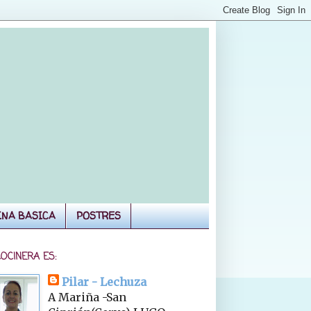
INA BASICA
POSTRES
COCINERA ES:
Pilar - Lechuza
A Mariña -San