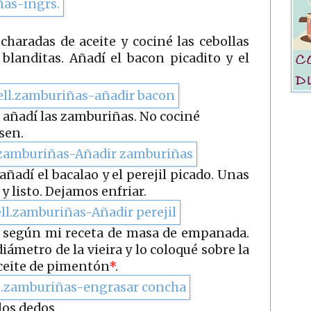
haradas de aceite y cociné las cebollas
blanditas. Añadí el bacon picadito y el
 añadí las zamburiñas. No cociné
sen.
ñadí el bacalao y el perejil picado. Unas
y listo. Dejamos enfriar.
ha según mi receta de masa de empanada.
iámetro de la vieira y lo coloqué sobre la
ceite de pimentón
*
.
los dedos.