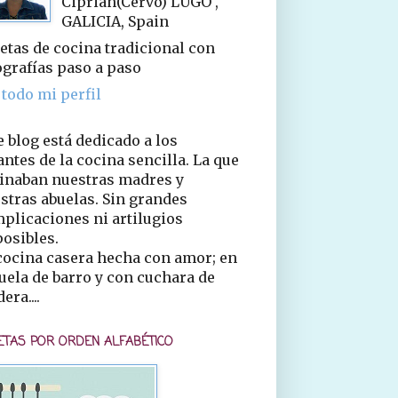
Ciprián(Cervo) LUGO ,
GALICIA, Spain
etas de cocina tradicional con
ografías paso a paso
 todo mi perfil
e blog está dedicado a los
ntes de la cocina sencilla. La que
inaban nuestras madres y
stras abuelas. Sin grandes
plicaciones ni artilugios
osibles.
cocina casera hecha con amor; en
uela de barro y con cuchara de
era....
ETAS POR ORDEN ALFABÉTICO