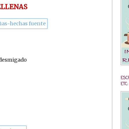
ELLENAS
y desmigado
ESC
ETC: