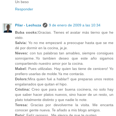
Un beso
Responder
Pilar - Lechuza
9 de enero de 2009 a las 10:34
Buba cooks:
Gracias. Tienes el avatar más tierno que he
visto.
Salvia:
Yo no me empezaré a preocupar hasta que se me
dé por dormir en la cocina, je,je.
Nieves:
con tus palabras tan amables, siempre consigues
sonrojarme..Yo tambien deseo que este año sigamos
compartiendo nuestro amor por la cocina.
Mabel:
Pues utilizalas. Hay quien las tiene de cenicero! Yo
prefiero usarlas de molde.Ya me contarás.
Dolors:
Mira quien fué a hablar!! que preparas unos restos
engalanados que quitan el hipo.
Cristina:
Creo que para ser buena cocinera, no solo hay
que saber hacer platos nuevos, sino hacer de un resto, un
plato totalmente distinto y que nadie lo note.
Teresa:
Gracias por devolverme la visita. Me encanta
conocer gente nueva. Te añado a mis blogs amigos.
Batxi:
Felíz regreso . Me alegra de que te gusten.