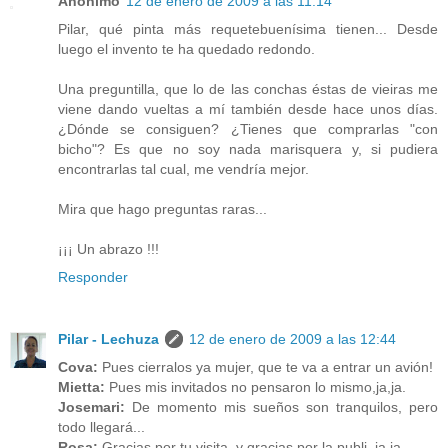
Anónimo
12 de enero de 2009 a las 11:14
Pilar, qué pinta más requetebuenísima tienen... Desde
luego el invento te ha quedado redondo.
Una preguntilla, que lo de las conchas éstas de vieiras me
viene dando vueltas a mí también desde hace unos días.
¿Dónde se consiguen? ¿Tienes que comprarlas "con
bicho"? Es que no soy nada marisquera y, si pudiera
encontrarlas tal cual, me vendría mejor.
Mira que hago preguntas raras...
¡¡¡ Un abrazo !!!
Responder
Pilar - Lechuza
12 de enero de 2009 a las 12:44
Cova:
Pues cierralos ya mujer, que te va a entrar un avión!
Mietta:
Pues mis invitados no pensaron lo mismo,ja,ja.
Josemari:
De momento mis sueños son tranquilos, pero
todo llegará...
Rosa:
Gracias por tu visita, y gracias por la publi, ja,ja.