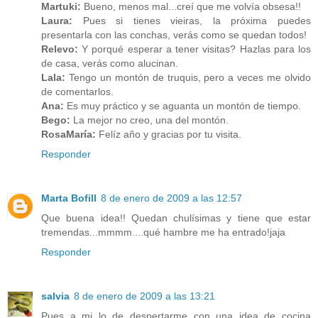
Martuki:
Bueno, menos mal...creí que me volvía obsesa!!
Laura:
Pues si tienes vieiras, la próxima puedes
presentarla con las conchas, verás como se quedan todos!
Relevo:
Y porqué esperar a tener visitas? Hazlas para los
de casa, verás como alucinan.
Lala:
Tengo un montón de truquis, pero a veces me olvido
de comentarlos.
Ana:
Es muy práctico y se aguanta un montón de tiempo.
Bego:
La mejor no creo, una del montón.
RosaMaría:
Felíz año y gracias por tu visita.
Responder
Marta Bofill
8 de enero de 2009 a las 12:57
Que buena idea!! Quedan chulísimas y tiene que estar
tremendas...mmmm....qué hambre me ha entrado!jaja
Responder
salvia
8 de enero de 2009 a las 13:21
Pues a mi lo de despertarme con una idea de cocina