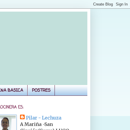
INA BASICA
POSTRES
COCINERA ES:
Pilar - Lechuza
A Mariña -San