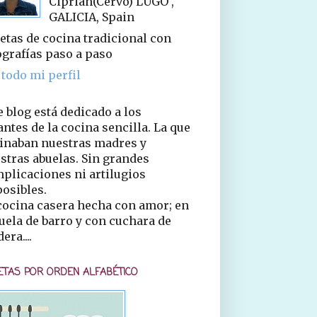
Ciprián(Cervo) LUGO ,
GALICIA, Spain
etas de cocina tradicional con
ografías paso a paso
 todo mi perfil
e blog está dedicado a los
ntes de la cocina sencilla. La que
inaban nuestras madres y
stras abuelas. Sin grandes
plicaciones ni artilugios
osibles.
cocina casera hecha con amor; en
uela de barro y con cuchara de
era....
ETAS POR ORDEN ALFABÉTICO