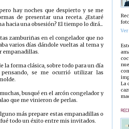
 pero hay noches que despierto y se me
Rec
ormas de presentar una receta. ¿Estaré
fot
a hacia una obsesión? El tiempo lo dirá...
Ver
ntas zamburiñas en el congelador que no
vaba varios días dándole vueltas al tema y
Est
r empanadillas.
ama
coc
nue
e la forma clásica, sobre todo para un día
com
 pensando, se me ocurrió utilizar las
imp
molde.
La 
caz
muchas, busqué en el arcón congelador y
mad
lao que me vinieron de perlas.
REC
alguno más prepare estas empanadillas o
ué todo un éxito entre mis invitados.