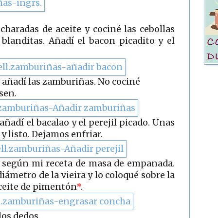
haradas de aceite y cociné las cebollas
blanditas. Añadí el bacon picadito y el
 añadí las zamburiñas. No cociné
sen.
ñadí el bacalao y el perejil picado. Unas
y listo. Dejamos enfriar.
ha según mi receta de masa de empanada.
iámetro de la vieira y lo coloqué sobre la
ceite de pimentón
*
.
los dedos.