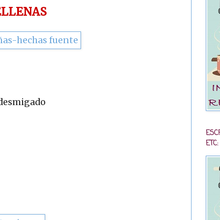
ELLENAS
y desmigado
ESC
ETC: